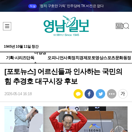
‘정치 구호만 가득’ 민주당에 TK 비전은 없다
직설
1945년 10월 11일 창간
다양성
기획·시리즈
단독
오피니언
사회
정치
경제
포토
영상
스포츠
문화
동정
+
[포토뉴스] 어르신들과 인사하는 국민의
힘 추경호 대구시장 후보
2026-05-14 16:18