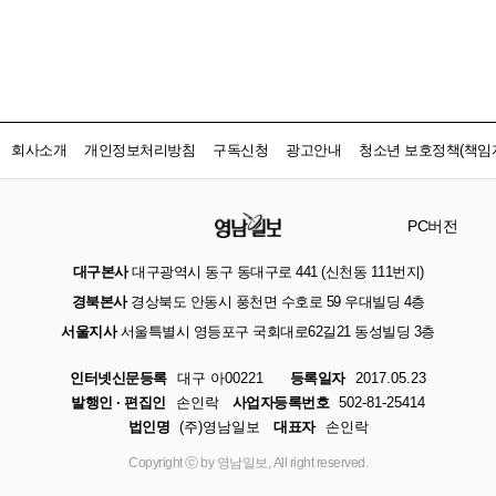
회사소개
개인정보처리방침
구독신청
광고안내
청소년 보호정책(책임자
PC버전
대구본사
대구광역시 동구 동대구로 441 (신천동 111번지)
경북본사
경상북도 안동시 풍천면 수호로 59 우대빌딩 4층
서울지사
서울특별시 영등포구 국회대로62길21 동성빌딩 3층
인터넷신문등록
대구 아00221
등록일자
2017.05.23
발행인 · 편집인
손인락
사업자등록번호
502-81-25414
법인명
(주)영남일보
대표자
손인락
Copyright ⓒ by 영남일보, All right reserved.