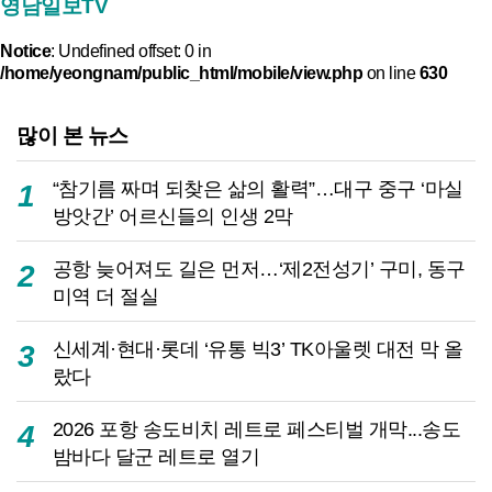
영남일보TV
Notice
: Undefined offset: 0 in
/home/yeongnam/public_html/mobile/view.php
on line
630
많이 본 뉴스
“참기름 짜며 되찾은 삶의 활력”…대구 중구 ‘마실
1
방앗간’ 어르신들의 인생 2막
공항 늦어져도 길은 먼저…‘제2전성기’ 구미, 동구
2
미역 더 절실
신세계·현대·롯데 ‘유통 빅3’ TK아울렛 대전 막 올
3
랐다
2026 포항 송도비치 레트로 페스티벌 개막...송도
4
밤바다 달군 레트로 열기