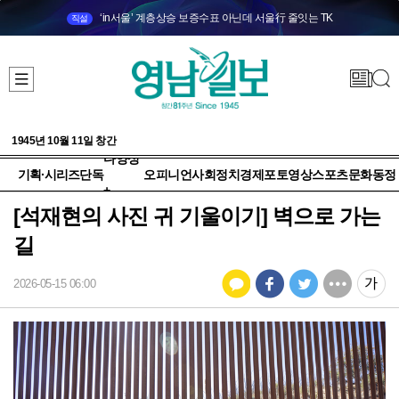
‘in서울’ 계층상승 보증수표 아닌데 서울行 줄잇는 TK
직설
1945년 10월 11일 창간
다양성
기획·시리즈
단독
오피니언
사회
정치
경제
포토
영상
스포츠
문화
동정
+
[석재현의 사진 귀 기울이기] 벽으로 가는
길
2026-05-15 06:00