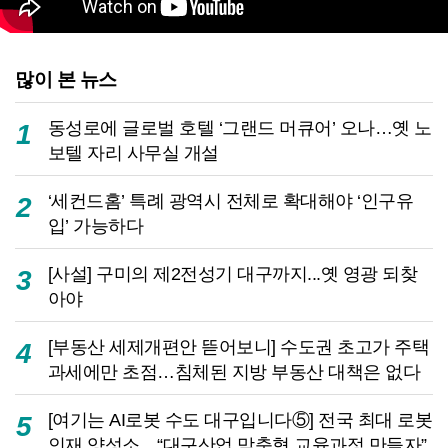
많이 본 뉴스
동성로에 글로벌 호텔 ‘그랜드 머큐어’ 오나…옛 노
1
보텔 자리 사무실 개설
‘세컨드홈’ 특례 광역시 전체로 확대해야 ‘인구유
2
입’ 가능하다
[사설] 구미의 제2전성기 대구까지...옛 영광 되찾
3
아야
[부동산 세제개편안 뜯어보니] 수도권 초고가 주택
4
과세에만 초점…침체된 지방 부동산 대책은 없다
[여기는 AI로봇 수도 대구입니다⑤] 전국 최대 로봇
5
인재 양성소…“대구산업 맞춤형 교육과정 만들자”