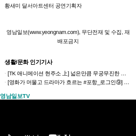
황새미 달서아트센터 공연기획자
영남일보(www.yeongnam.com), 무단전재 및 수집, 재
배포금지
생활/문화 인기기사
[TK 애니메이션 현주소 上] 넓은만큼 무궁무진한 이야기…경북은 ‘스토리 IP’의 원천
[영화가 머물고 드라마가 흐르는 #포항_로그인⑨] 하루 끝의 조용한 여운을 느끼고 싶을 때 ‘월포역’
영남일보TV