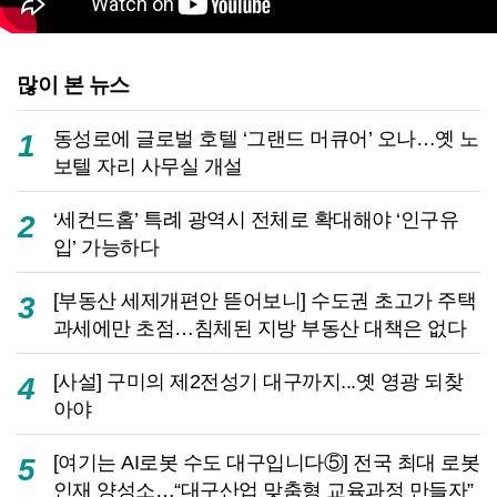
많이 본 뉴스
동성로에 글로벌 호텔 ‘그랜드 머큐어’ 오나…옛 노
1
보텔 자리 사무실 개설
‘세컨드홈’ 특례 광역시 전체로 확대해야 ‘인구유
2
입’ 가능하다
[부동산 세제개편안 뜯어보니] 수도권 초고가 주택
3
과세에만 초점…침체된 지방 부동산 대책은 없다
[사설] 구미의 제2전성기 대구까지...옛 영광 되찾
4
아야
[여기는 AI로봇 수도 대구입니다⑤] 전국 최대 로봇
5
인재 양성소…“대구산업 맞춤형 교육과정 만들자”