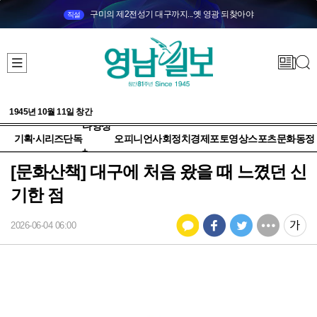
구미의 제2전성기 대구까지...옛 영광 되찾아야
직설
1945년 10월 11일 창간
다양성
기획·시리즈
단독
오피니언
사회
정치
경제
포토
영상
스포츠
문화
동정
+
[문화산책] 대구에 처음 왔을 때 느꼈던 신
기한 점
2026-06-04 06:00