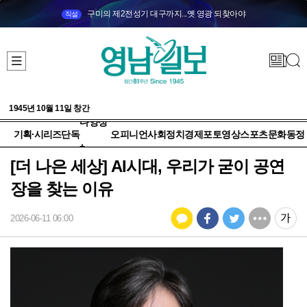
구미의 제2전성기 대구까지...옛 영광 되찾아야
직설
1945년 10월 11일 창간
다양성
기획·시리즈
단독
오피니언
사회
정치
경제
포토
영상
스포츠
문화
동정
+
[더 나은 세상] AI시대, 우리가 굳이 공연
장을 찾는 이유
2026-06-11 06:00