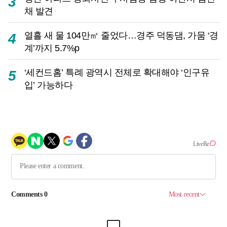
3
채 발견
열흘 새 물 104만㎥ 줄었다…경주 덕동댐, 가뭄 ‘경
4
계’까지 5.7%p
‘세컨드홈’ 특례 광역시 전체로 확대해야 ‘인구유
5
입’ 가능하다