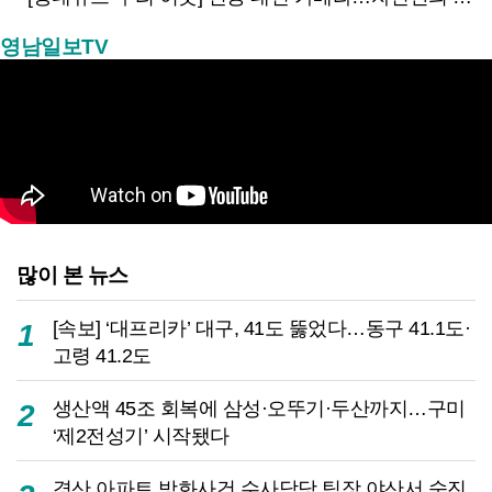
영남일보TV
많이 본 뉴스
[속보] ‘대프리카’ 대구, 41도 뚫었다…동구 41.1도·
1
고령 41.2도
생산액 45조 회복에 삼성·오뚜기·두산까지…구미
2
‘제2전성기’ 시작됐다
경산 아파트 방화사건 수사담당 팀장 야산서 숨진