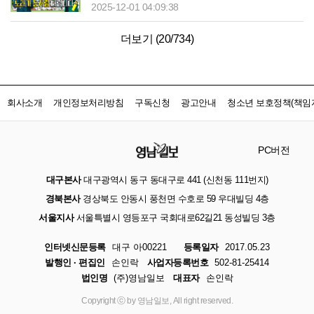
2025-12-01 04:09:38
더보기 (
20
/
734
)
회사소개
개인정보처리방침
구독신청
광고안내
청소년 보호정책(책임자
PC버전
대구본사
대구광역시 동구 동대구로 441 (신천동 111번지)
경북본사
경상북도 안동시 풍천면 수호로 59 우대빌딩 4층
서울지사
서울특별시 영등포구 국회대로62길21 동성빌딩 3층
인터넷신문등록
대구 아00221
등록일자
2017.05.23
발행인 · 편집인
손인락
사업자등록번호
502-81-25414
법인명
(주)영남일보
대표자
손인락
Copyright ⓒ by 영남일보, All right reserved.