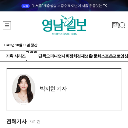
‘in서울’ 계층상승 보증수표 아닌데 서울行 줄잇는 TK
직설
1945년 10월 11일 창간
다양성
기획·시리즈
단독
오피니언
사회
정치
경제
생활/문화
스포츠
포토
영상
+
박지현 기자
전체기사
734 건