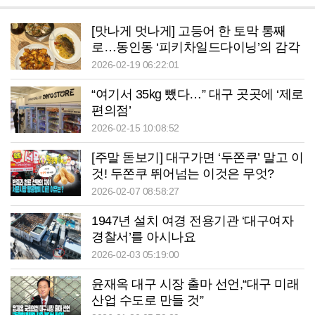
[맛나게 멋나게] 고등어 한 토막 통째
로…동인동 ‘피키차일드다이닝’의 감각
적인 한 접시
2026-02-19 06:22:01
“여기서 35kg 뺐다…” 대구 곳곳에 ‘제로
편의점’
2026-02-15 10:08:52
[주말 돋보기] 대구가면 ‘두쫀쿠’ 말고 이
것! 두쫀쿠 뛰어넘는 이것은 무엇?
2026-02-07 08:58:27
1947년 설치 여경 전용기관 ‘대구여자
경찰서’를 아시나요
2026-02-03 05:19:00
윤재옥 대구 시장 출마 선언,“대구 미래
산업 수도로 만들 것”