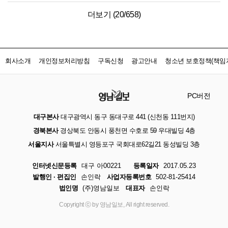
더보기 (
20
/
658
)
회사소개
개인정보처리방침
구독신청
광고안내
청소년 보호정책(책임자
PC버전
대구본사
대구광역시 동구 동대구로 441 (신천동 111번지)
경북본사
경상북도 안동시 풍천면 수호로 59 우대빌딩 4층
서울지사
서울특별시 영등포구 국회대로62길21 동성빌딩 3층
인터넷신문등록
대구 아00221
등록일자
2017.05.23
발행인 · 편집인
손인락
사업자등록번호
502-81-25414
법인명
(주)영남일보
대표자
손인락
Copyright ⓒ by 영남일보, All right reserved.