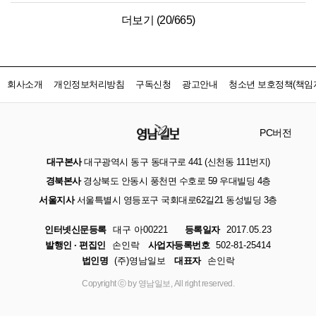
더보기 (
20
/
665
)
회사소개
개인정보처리방침
구독신청
광고안내
청소년 보호정책(책임자
PC버전
대구본사
대구광역시 동구 동대구로 441 (신천동 111번지)
경북본사
경상북도 안동시 풍천면 수호로 59 우대빌딩 4층
서울지사
서울특별시 영등포구 국회대로62길21 동성빌딩 3층
인터넷신문등록
대구 아00221
등록일자
2017.05.23
발행인 · 편집인
손인락
사업자등록번호
502-81-25414
법인명
(주)영남일보
대표자
손인락
Copyright ⓒ by 영남일보, All right reserved.