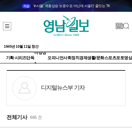
‘in서울’ 계층상승 보증수표 아닌데 서울行 줄잇는 TK
직설
1945년 10월 11일 창간
다양성
기획·시리즈
단독
오피니언
사회
정치
경제
생활/문화
스포츠
포토
영상
+
디지털뉴스부 기자
전체기사
665 건