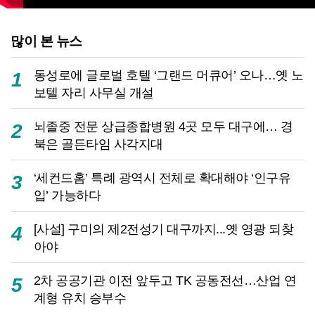
많이 본 뉴스
동성로에 글로벌 호텔 ‘그랜드 머큐어’ 오나…옛 노
1
보텔 자리 사무실 개설
뇌졸중 전문 상급종합병원 4곳 모두 대구에… 경
2
북은 골든타임 사각지대
‘세컨드홈’ 특례 광역시 전체로 확대해야 ‘인구유
3
입’ 가능하다
[사설] 구미의 제2전성기 대구까지...옛 영광 되찾
4
아야
2차 공공기관 이전 앞두고 TK 공동전선…산업 연
5
계형 유치 승부수