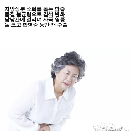
지방성분 소화를 돕는 담즙
물질 불균형으로 결석 변화
담낭관에 걸리며 자극·염증
돌 크고 합병증 동반 땐 수술