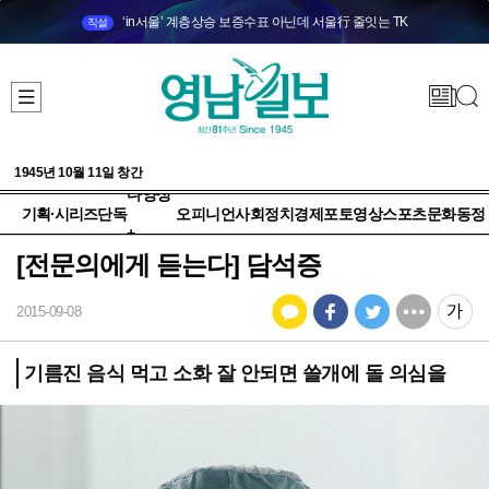
‘in서울’ 계층상승 보증수표 아닌데 서울行 줄잇는 TK
직설
1945년 10월 11일 창간
다양성
기획·시리즈
단독
오피니언
사회
정치
경제
포토
영상
스포츠
문화
동정
+
[전문의에게 듣는다] 담석증
2015-09-08
기름진 음식 먹고 소화 잘 안되면 쓸개에 돌 의심을