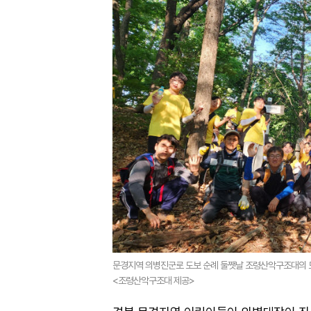
문경지역 의병진군로 도보 순례 둘쨋날 조령산악구조대의 
<조령산악구조대 제공>