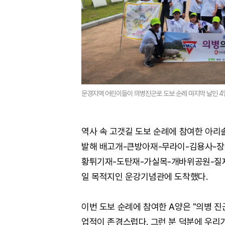
문경지역 어린이들이 의병진군로 도보 순례 마지막 날인 4
역사 속 고갯길 도보 순례에 참여한 아리
발해 배고개-큰방아재-무라이-김용사-장
황튀기재-도탄재-가실목-개바위공원-질재-
일 목적지인 운강기념관에 도착했다.
이번 도보 순례에 참여한 A양은 "의병 
업적이 존경스럽다. 그런 분 덕분에 우리