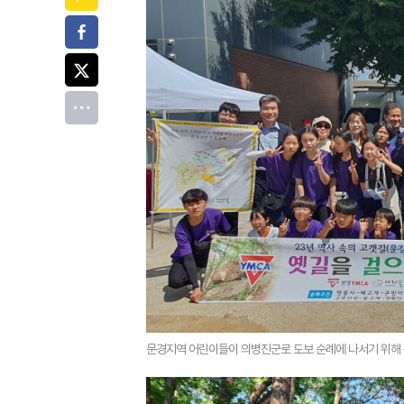
페이스북
트위터
전체
문경지역 어린이들이 의병진군로 도보 순례에 나서기 위해 