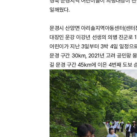
경북 문경지역 어린이들이 의병대장이 진
일깨웠다.
문경시 산양면 아리솔지역아동센터(센터장 
대장인 운강 이강년 선생의 의병 진군로 1
어린이가 지난 3일부터 3박 4일 일정으로
문경 구간 30㎞, 2021년 고려 공민왕 
길 문경 구간 45㎞에 이은 4번째 도보 