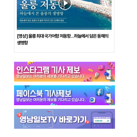
[영상] 울릉 최대 국가어항 저동항…하늘에서 담은 동해의
생명항