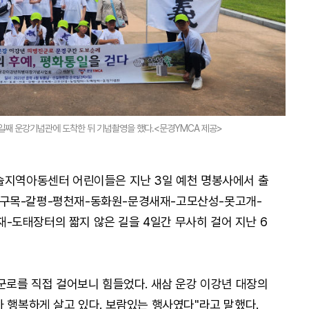
일째 운강기념관에 도착한 뒤 기념촬영을 했다.<문경YMCA 제공>
솔지역아동센터 어린이들은 지난 3일 예천 명봉사에서 출
구목-갈평-평천재-동화원-문경새재-고모산성-못고개-
도태장터의 짧지 않은 길을 4일간 무사히 걸어 지난 6
진군로를 직접 걸어보니 힘들었다. 새삼 운강 이강년 대장의
가 행복하게 살고 있다. 보람있는 행사였다"라고 말했다.