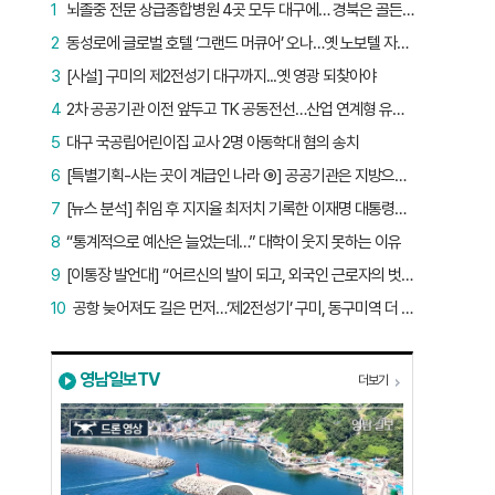
1
뇌졸중 전문 상급종합병원 4곳 모두 대구에… 경북은 골든타임 사각지대
2
동성로에 글로벌 호텔 ‘그랜드 머큐어’ 오나…옛 노보텔 자리 사무실 개설
3
[사설] 구미의 제2전성기 대구까지...옛 영광 되찾아야
4
2차 공공기관 이전 앞두고 TK 공동전선…산업 연계형 유치 승부수
5
대구 국공립어린이집 교사 2명 아동학대 혐의 송치
6
[특별기획-사는 곳이 계급인 나라 ⑨] 공공기관은 지방으로 왔지만, 그들이 사는 곳은 서울이었다
7
[뉴스 분석] 취임 후 지지율 최저치 기록한 이재명 대통령…왜?
8
“통계적으로 예산은 늘었는데…” 대학이 웃지 못하는 이유
9
[이통장 발언대] “어르신의 발이 되고, 외국인 근로자의 벗이 되고”…박상철 이장의 ‘사람 농사’
10
공항 늦어져도 길은 먼저…‘제2전성기’ 구미, 동구미역 더 절실
영남일보TV
더보기