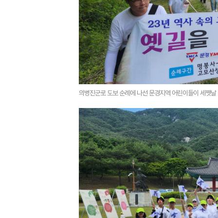
의병진군로 도보 순례에 나선 문경지역 어린이들이 세쨋날 