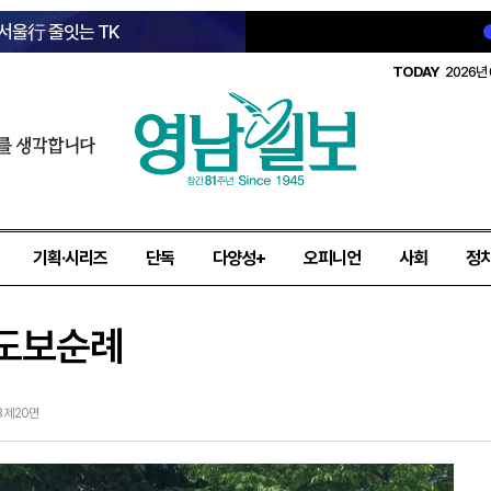
 서울行 줄잇는 TK
TODAY
2026년 
를 생각합니다
기획·시리즈
단독
다양성+
오피니언
사회
정
 도보순례
13 제20면