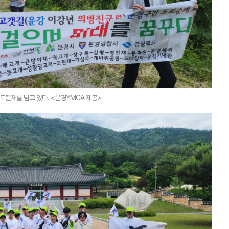
도탄재를 넘고 있다. <문경YMCA 제공>