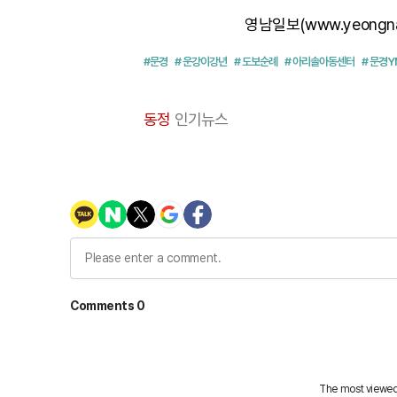
영남일보(www.yeongn
#문경
# 운강이강년
# 도보순례
# 아리솔아동센터
# 문경
동정
인기뉴스