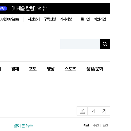
[이재윤 칼럼] ‘떡수’
칼럼
08월 08일(토)
지면보기
구독신청
기사제보
로그인
회원가입
치
경제
포토
영상
스포츠
생활/문화
인쇄
글자작게
글자크게
많이 본 뉴스
최신
주간
월간