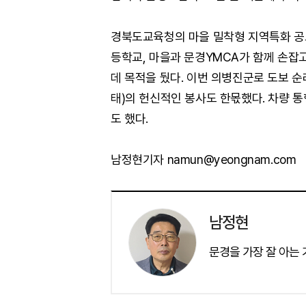
경북도교육청의 마을 밀착형 지역특화 공
등학교, 마을과 문경YMCA가 함께 손잡
데 목적을 뒀다. 이번 의병진군로 도보
태)의 헌신적인 봉사도 한몫했다. 차량 
도 했다.
남정현기자 namun@yeongnam.com
남정현
문경을 가장 잘 아는