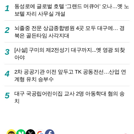
동성로에 글로벌 호텔 ‘그랜드 머큐어’ 오나…옛 노
1
보텔 자리 사무실 개설
뇌졸중 전문 상급종합병원 4곳 모두 대구에… 경
2
북은 골든타임 사각지대
[사설] 구미의 제2전성기 대구까지...옛 영광 되찾
3
아야
2차 공공기관 이전 앞두고 TK 공동전선…산업 연
4
계형 유치 승부수
대구 국공립어린이집 교사 2명 아동학대 혐의 송
5
치