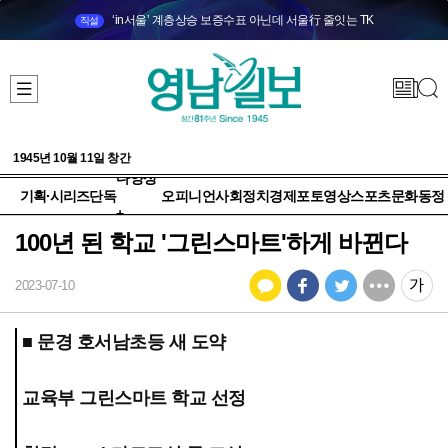
‘in서울’ 계층상승 보증수표 아닌데 서울行 줄잇는 TK
직설
1945년 10월 11일 창간
다양성
기획·시리즈
단독
오피니언
사회
정치
경제
포토
영상
스포츠
문화
동정
+
100년 된 학교 '그린스마트'하게 바뀐다
2023-07-10
■ 문경 호서남초등 새 도약
교육부 그린스마트 학교 선정