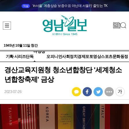
‘in서울’ 계층상승 보증수표 아닌데 서울行 줄잇는 TK
직설
1945년 10월 11일 창간
다양성
기획·시리즈
단독
오피니언
사회
정치
경제
포토
영상
스포츠
문화
동정
+
경산교육지원청 청소년합창단 '세계청소
년합창축제' 금상
2023-07-26