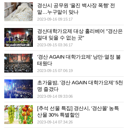
경산시 공무원 '울진 백사장 폭행' 전
말…누구말이 맞나
2023-09-16 09:15:17
경산대학가요제 대상 홀리베어 "경산은
절대 잊을 수 없는 곳"
2023-09-15 03:36:17
'경산 AGAIN 대학가요제' 낭만·열정 불
태웠다
2023-09-15 07:06:19
초가을밤, '경산 AGAIN 대학가요제' 5천
명 즐겼다
2023-09-14 09:33:06
[추석 선물 특집] 경산시, '경산몰' 농특
산물 30% 특별할인
2023-09-14 07:34:26