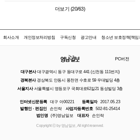
더보기 (
20
/
63
)
회사소개
개인정보처리방침
구독신청
광고안내
청소년 보호정책(책임자
PC버전
대구본사
대구광역시 동구 동대구로 441 (신천동 111번지)
경북본사
경상북도 안동시 풍천면 수호로 59 우대빌딩 4층
서울지사
서울특별시 영등포구 국회대로62길21 동성빌딩 3층
인터넷신문등록
대구 아00221
등록일자
2017.05.23
발행인 · 편집인
손인락
사업자등록번호
502-81-25414
법인명
(주)영남일보
대표자
손인락
Copyright ⓒ by 영남일보, All right reserved.