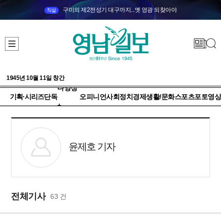
구미의 제2전성기 대구까지...옛 영광 되찾아야
직설
1945년 10월 11일 창간
다양성
기획·시리즈
단독
오피니언
사회
정치
경제
생활/문화
스포츠
포토
영상
+
윤제호 기자
전체기사
63 건