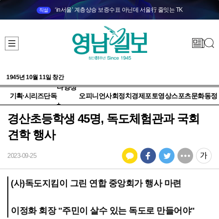
‘in서울’ 계층상승 보증수표 아닌데 서울行 줄잇는 TK
직설
1945년 10월 11일 창간
다양성
기획·시리즈
단독
오피니언
사회
정치
경제
포토
영상
스포츠
문화
동정
+
경산초등학생 45명, 독도체험관과 국회
견학 행사
2023-09-25
(사)독도지킴이 그린 연합 중앙회가 행사 마련
이정화 회장 "주민이 살수 있는 독도로 만들어야"