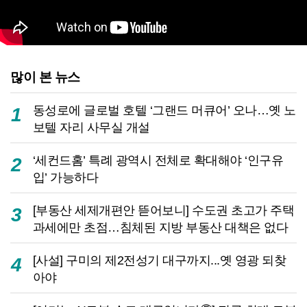
많이 본 뉴스
동성로에 글로벌 호텔 ‘그랜드 머큐어’ 오나…옛 노
1
보텔 자리 사무실 개설
‘세컨드홈’ 특례 광역시 전체로 확대해야 ‘인구유
2
입’ 가능하다
[부동산 세제개편안 뜯어보니] 수도권 초고가 주택
3
과세에만 초점…침체된 지방 부동산 대책은 없다
[사설] 구미의 제2전성기 대구까지...옛 영광 되찾
4
아야