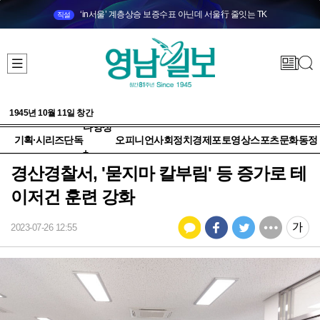
‘in서울’ 계층상승 보증수표 아닌데 서울行 줄잇는 TK
직설
1945년 10월 11일 창간
다양성
기획·시리즈
단독
오피니언
사회
정치
경제
포토
영상
스포츠
문화
동정
+
경산경찰서, '묻지마 칼부림' 등 증가로 테
이저건 훈련 강화
2023-07-26 12:55