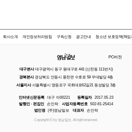
회사소개
개인정보처리방침
구독신청
광고안내
청소년 보호정책(책임자
PC버전
대구본사
대구광역시 동구 동대구로 441 (신천동 111번지)
경북본사
경상북도 안동시 풍천면 수호로 59 우대빌딩 4층
서울지사
서울특별시 영등포구 국회대로62길21 동성빌딩 3층
인터넷신문등록
대구 아00221
등록일자
2017.05.23
발행인 · 편집인
손인락
사업자등록번호
502-81-25414
법인명
(주)영남일보
대표자
손인락
Copyright ⓒ by 영남일보, All right reserved.