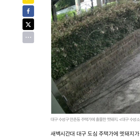
페이스북
트위터
전체
대구 수성구 만촌동 주택가에 출몰한 멧돼지. <대구 수성
새벽시간대 대구 도심 주택가에 멧돼지가 