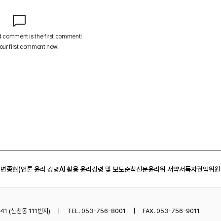
 변종현)
언론 윤리 강령
AI 활용 윤리강령 및 보도준칙
신문윤리위 서약서
독자권익위원
1 (신천동 111번지)
TEL. 053-756-8001
FAX. 053-756-9011