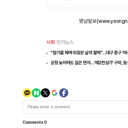
영남일보(www.yeongn
사회
인기뉴스
“참기름 짜며 되찾은 삶의 활력”…대구 중구 ‘
공항 늦어져도 길은 먼저…‘제2전성기’ 구미, 동