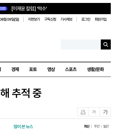
[이재윤 칼럼] ‘떡수’
칼럼
08월 09일(일)
지면보기
구독신청
기사제보
로그인
회원가입
치
경제
포토
영상
스포츠
생활/문화
해 추적 중
인쇄
글자작게
글자크게
많이 본 뉴스
최신
주간
월간