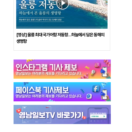
[영상] 울릉 최대 국가어항 저동항…하늘에서 담은 동해의
생명항