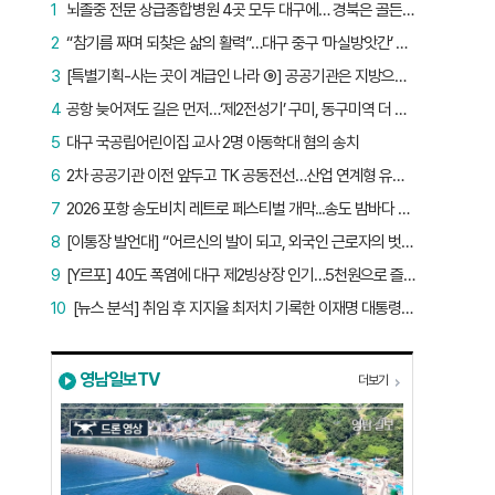
1
뇌졸중 전문 상급종합병원 4곳 모두 대구에… 경북은 골든타임 사각지대
2
“참기름 짜며 되찾은 삶의 활력”…대구 중구 ‘마실방앗간’ 어르신들의 인생 2막
3
[특별기획-사는 곳이 계급인 나라 ⑨] 공공기관은 지방으로 왔지만, 그들이 사는 곳은 서울이었다
4
공항 늦어져도 길은 먼저…‘제2전성기’ 구미, 동구미역 더 절실
5
대구 국공립어린이집 교사 2명 아동학대 혐의 송치
6
2차 공공기관 이전 앞두고 TK 공동전선…산업 연계형 유치 승부수
7
2026 포항 송도비치 레트로 페스티벌 개막...송도 밤바다 달군 레트로 열기
8
[이통장 발언대] “어르신의 발이 되고, 외국인 근로자의 벗이 되고”…박상철 이장의 ‘사람 농사’
9
[Y르포] 40도 폭염에 대구 제2빙상장 인기…5천원으로 즐기는 ‘피서’
10
[뉴스 분석] 취임 후 지지율 최저치 기록한 이재명 대통령…왜?
영남일보TV
더보기