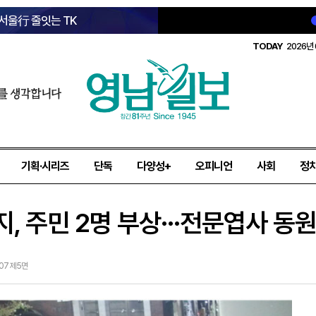
 서울行 줄잇는 TK
TODAY
2026년 
를 생각합니다
기획·시리즈
단독
다양성+
오피니언
사회
정
, 주민 2명 부상···전문엽사 동원
-07 제5면