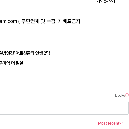
기사 전체보기
am.com), 무단전재 및 수집, 재배포금지
마실방앗간’ 어르신들의 인생 2막
구미역 더 절실