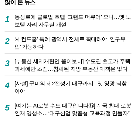
많이 본 뉴스
동성로에 글로벌 호텔 ‘그랜드 머큐어’ 오나…옛 노
1
보텔 자리 사무실 개설
‘세컨드홈’ 특례 광역시 전체로 확대해야 ‘인구유
2
입’ 가능하다
[부동산 세제개편안 뜯어보니] 수도권 초고가 주택
3
과세에만 초점…침체된 지방 부동산 대책은 없다
[사설] 구미의 제2전성기 대구까지...옛 영광 되찾
4
아야
[여기는 AI로봇 수도 대구입니다⑤] 전국 최대 로봇
5
인재 양성소…“대구산업 맞춤형 교육과정 만들자”