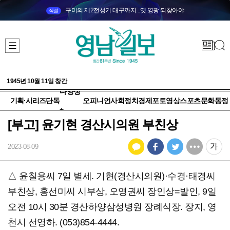
구미의 제2전성기 대구까지...옛 영광 되찾아야
직설
1945년 10월 11일 창간
다양성
기획·시리즈
단독
오피니언
사회
정치
경제
포토
영상
스포츠
문화
동정
+
[부고] 윤기현 경산시의원 부친상
2023-08-09
△ 윤칠용씨 7일 별세. 기현(경산시의원)·수경·태경씨
부친상, 홍선미씨 시부상, 오영권씨 장인상=발인, 9일
오전 10시 30분 경산하양삼성병원 장례식장. 장지, 영
천시 선영하. (053)854-4444.