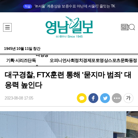
‘in서울’ 계층상승 보증수표 아닌데 서울行 줄잇는 TK
직설
1945년 10월 11일 창간
다양성
기획·시리즈
단독
오피니언
사회
정치
경제
포토
영상
스포츠
문화
동정
+
대구경찰, FTX훈련 통해 '묻지마 범죄' 대
응력 높인다
2023-08-08 17:05