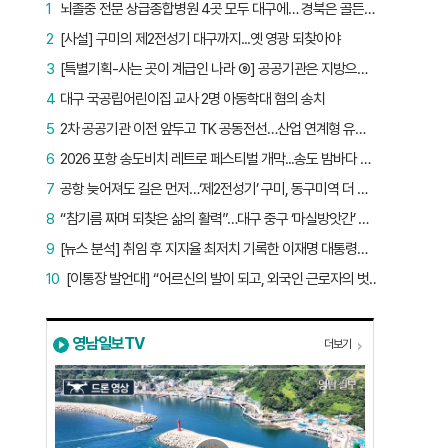
1
뇌졸중 전문 상급종합병원 4곳 모두 대구에… 경북은 골든타임 사각지대
2
[사설] 구미의 제2전성기 대구까지...옛 영광 되찾아야
3
[특별기획-사는 곳이 계급인 나라 ⑨] 공공기관은 지방으로 왔지만, 그들이 사는 곳은 서울이었다
4
대구 국공립어린이집 교사 2명 아동학대 혐의 송치
5
2차 공공기관 이전 앞두고 TK 공동전선…산업 연계형 유치 승부수
6
2026 포항 송도비치 레트로 페스티벌 개막...송도 밤바다 달군 레트로 열기
7
공항 늦어져도 길은 먼저…‘제2전성기’ 구미, 동구미역 더 절실
8
“참기름 짜며 되찾은 삶의 활력”…대구 중구 ‘마실방앗간’ 어르신들의 인생 2막
9
[뉴스 분석] 취임 후 지지율 최저치 기록한 이재명 대통령…왜?
10
[이통장 발언대] “어르신의 발이 되고, 외국인 근로자의 벗이 되고”…박상철 이장의 ‘사람 농사’
영남일보TV
더보기