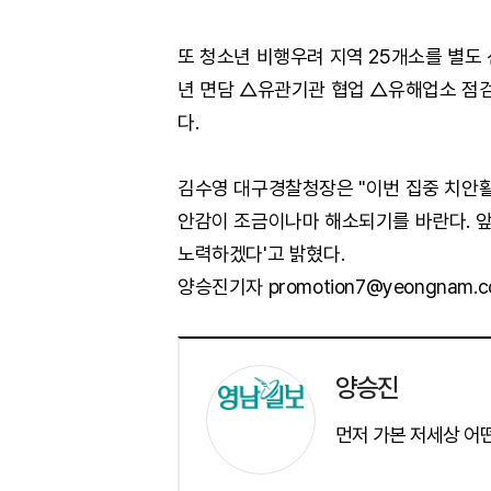
또 청소년 비행우려 지역 25개소를 별도
년 면담 △유관기관 협업 △유해업소 점
다.
김수영 대구경찰청장은 "이번 집중 치안
안감이 조금이나마 해소되기를 바란다. 
노력하겠다'고 밝혔다.
양승진기자 promotion7@yeongnam.
양승진
먼저 가본 저세상 어