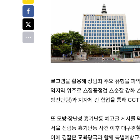
페이스북
트위터
전체
로그램을 활용해 성범죄 주요 유형을 파악
약지역 위주로 △집중점검 △순찰 강화 △
방진단팀)과 지자체 간 협업을 통해 CCT
또 모방·장난성 흉기난동 예고글 게시를 막
서울 신림동 흉기난동 사건 이후 대구경찰
이에 경찰은 교육당국과 함께 특별예방교