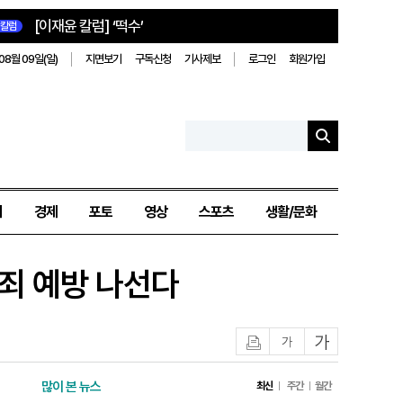
[이재윤 칼럼] ‘떡수’
칼럼
08월 09일(일)
지면보기
구독신청
기사제보
로그인
회원가입
치
경제
포토
영상
스포츠
생활/문화
범죄 예방 나선다
인쇄
글자작게
글자크게
많이 본 뉴스
최신
주간
월간