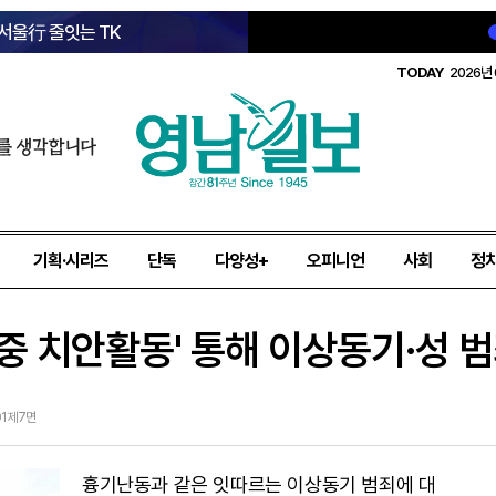
 서울行 줄잇는 TK
TODAY
2026년 
를 생각합니다
기획·시리즈
단독
다양성+
오피니언
사회
정
집중 치안활동' 통해 이상동기·성 
01 제7면
흉기난동과 같은 잇따르는 이상동기 범죄에 대