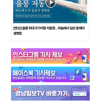
[영상] 울릉 최대 국가어항 저동항…하늘에서 담은 동해의
생명항