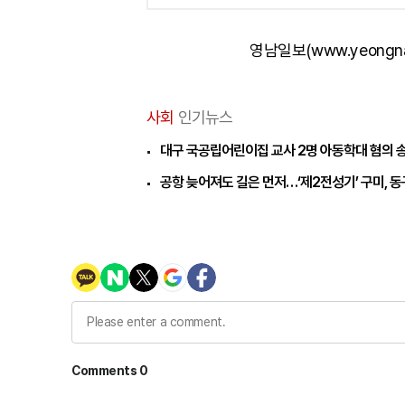
영남일보(www.yeongn
사회
인기뉴스
대구 국공립어린이집 교사 2명 아동학대 혐의 
공항 늦어져도 길은 먼저…‘제2전성기’ 구미, 동