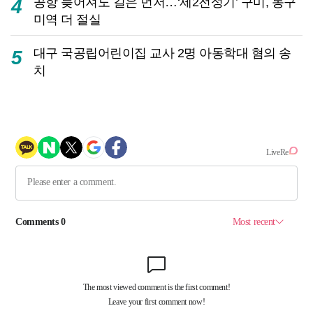
공항 늦어져도 길은 먼저…‘제2전성기’ 구미, 동구
4
미역 더 절실
대구 국공립어린이집 교사 2명 아동학대 혐의 송
5
치