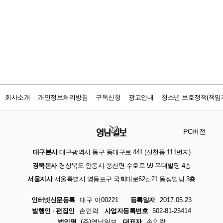
회사소개
개인정보처리방침
구독신청
광고안내
청소년 보호정책(책임자
PC버전
대구본사
대구광역시 동구 동대구로 441 (신천동 111번지)
경북본사
경상북도 안동시 풍천면 수호로 59 우대빌딩 4층
서울지사
서울특별시 영등포구 국회대로62길21 동성빌딩 3층
인터넷신문등록
대구 아00221
등록일자
2017.05.23
발행인 · 편집인
손인락
사업자등록번호
502-81-25414
법인명
(주)영남일보
대표자
손인락