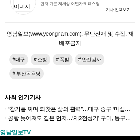
먼저 가본 저세상 어떤가요 테스형
기사 전체보기
영남일보(www.yeongnam.com), 무단전재 및 수집, 재
배포금지
#대구
# 소방
# 폭발
# 안전검사
# 부산목욕탕
사회 인기기사
“참기름 짜며 되찾은 삶의 활력”…대구 중구 ‘마실방앗간’ 어르신들의 인생 2막
공항 늦어져도 길은 먼저…‘제2전성기’ 구미, 동구미역 더 절실
영남일보TV