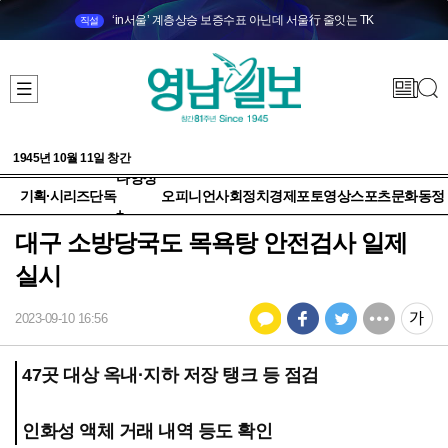
‘in서울’ 계층상승 보증수표 아닌데 서울行 줄잇는 TK
직설
1945년 10월 11일 창간
다양성
기획·시리즈
단독
오피니언
사회
정치
경제
포토
영상
스포츠
문화
동정
+
대구 소방당국도 목욕탕 안전검사 일제
실시
2023-09-10 16:56
47곳 대상 옥내·지하 저장 탱크 등 점검
인화성 액체 거래 내역 등도 확인