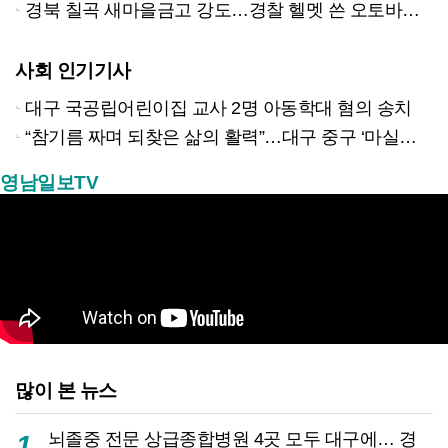
경북 칠곡 새마을금고 강도…경찰 헬멧 쓴 오토바이 남성 추적 중
사회 인기기사
대구 국공립어린이집 교사 2명 아동학대 혐의 송치
“참기름 짜며 되찾은 삶의 활력”…대구 중구 ‘마실방앗간’ 어르신들의 인생 2막
영남일보TV
많이 본 뉴스
뇌졸중 전문 상급종합병원 4곳 모두 대구에… 경
1