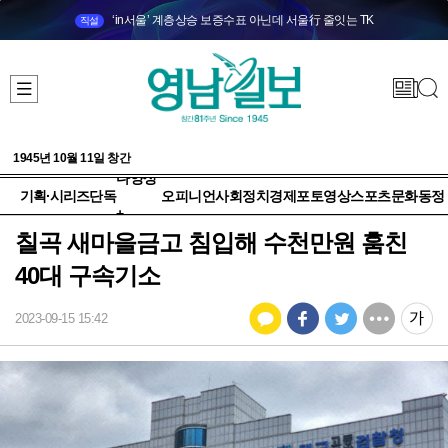
‘in서울’ 계층상승 보증수표 아닌데 서울行 줄잇는 TK
직설
1945년 10월 11일 창간
다양성
기획·시리즈
단독
오피니언
사회
정치
경제
포토
영상
스포츠
문화
동정
+
칠곡 새마을금고 침입해 수천만원 훔친
40대 구속기소
2023-09-15 15:42