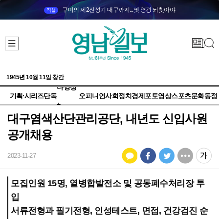
구미의 제2전성기 대구까지...옛 영광 되찾아야
직설
1945년 10월 11일 창간
다양성
기획·시리즈
단독
오피니언
사회
정치
경제
포토
영상
스포츠
문화
동정
+
대구염색산단관리공단, 내년도 신입사원
공개채용
2023-11-27
모집인원 15명, 열병합발전소 및 공동폐수처리장 투
입
서류전형과 필기전형, 인성테스트, 면접, 건강검진 순