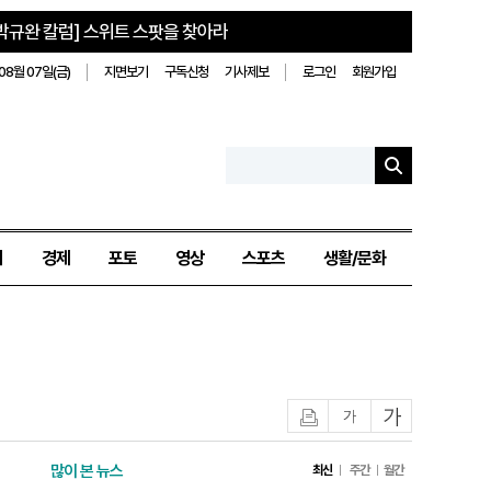
박규완 칼럼] 스위트 스팟을 찾아라
08월 07일(금)
지면보기
구독신청
기사제보
로그인
회원가입
치
경제
포토
영상
스포츠
생활/문화
인쇄
글자작게
글자크게
많이 본 뉴스
최신
주간
월간