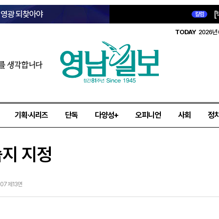
옛 영광 되찾아야
[
칼럼
TODAY
2026년 
를 생각합니다
기획·시리즈
단독
다양성+
오피니언
사회
정
습지 지정
-07 제13면