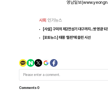
영남일보(www.yeongn
사회
인기뉴스
[사설] 구미의 제2전성기 대구까지...옛 영광 
[포토뉴스] 태풍 ‘돌핀’에 쏠린 시선