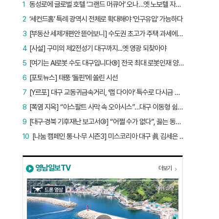
1
동성로에 글로벌 호텔 ‘그랜드 머큐어’ 오나…옛 노보텔 자리 사무실 개설
2
‘세컨드홈’ 특례 광역시 전체로 확대해야 ‘인구유입’ 가능하다
3
[부동산 세제개편안 뜯어보니] 수도권 초고가 주택 과세에만 초점…침체된 지방 부동산 대책은 없다
4
[사설] 구미의 제2전성기 대구까지...옛 영광 되찾아야
5
[여기는 AI로봇 수도 대구입니다⑤] 전국 최대 로봇인재 양성소…“대구산업 맞춤형 교육과정 만들자”
6
[포토뉴스] 태풍 ‘돌핀’에 쏠린 시선
7
[Y르포] 대구 교동귀금속거리, ‘랩 다이아’ 특수로 다시금 활기…“반짝 인기 의존 않는 지속 가능 성장 동력 마련해야”
8
[폭염 지옥] “아스팔트 사막 속 오아시스”…대구 이동형 쉼터 버스 ‘북적’, 지하철역도 ‘바글’
9
[대구·경북 기후재난 보고서③] “어쩔 수가 없다”, 끓는 동해…‘절멸 위기’ 경북 수산업
10
[나눔 캠페인 통·나·무 시즌3] 미스코리아 대구 眞 김세은 “내가 받은 응원, 다음 사람에게”
영남일보TV
더보기