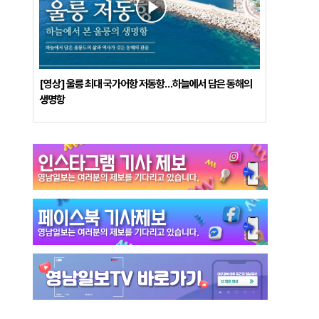
[영상] 울릉 최대 국가어항 저동항…하늘에서 담은 동해의
생명항