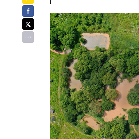
페이스북
트위터
전체