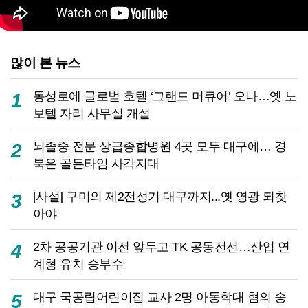
많이 본 뉴스
동성로에 글로벌 호텔 ‘그랜드 머큐어’ 오나…옛 노
1
보텔 자리 사무실 개설
뇌졸중 전문 상급종합병원 4곳 모두 대구에… 경
2
북은 골든타임 사각지대
[사설] 구미의 제2전성기 대구까지...옛 영광 되찾
3
아야
2차 공공기관 이전 앞두고 TK 공동전선…산업 연
4
계형 유치 승부수
대구 국공립어린이집 교사 2명 아동학대 혐의 송
5