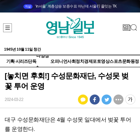
‘in서울’ 계층상승 보증수표 아닌데 서울行 줄잇는 TK
직설
1945년 10월 11일 창간
다양성
기획·시리즈
단독
오피니언
사회
정치
경제
포토
영상
스포츠
문화
동정
+
[놓치면 후회!] 수성문화재단, 수성못 벚
꽃 투어 운영
2024-03-22
대구 수성문화재단은 4월 수성못 일대에서 벚꽃 투어
를 운영한다.