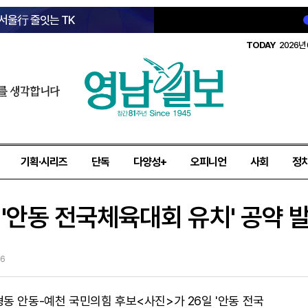
 서울行 줄잇는 TK
TODAY
2026년 
를 생각합니다
기획·시리즈
단독
다양성+
오피니언
사회
정
동 '안동 전국체육대회 유치' 공약 
26
동 안동-예천 국민의힘 후보<사진>가 26일 '안동 전국