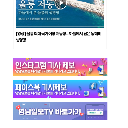
[영상] 울릉 최대 국가어항 저동항…하늘에서 담은 동해의
생명항