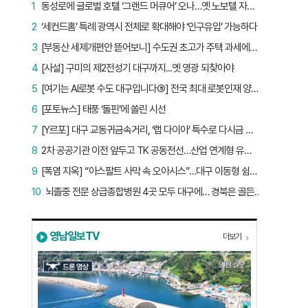
1
동성로에 글로벌 호텔 ‘그랜드 머큐어’ 오나…옛 노보텔 자리 사무실 개설
2
‘세컨드홈’ 특례 광역시 전체로 확대해야 ‘인구유입’ 가능하다
3
[부동산 세제개편안 뜯어보니] 수도권 초고가 주택 과세에만 초점…침체된 지방 부동산 대책은 없다
4
[사설] 구미의 제2전성기 대구까지...옛 영광 되찾아야
5
[여기는 AI로봇 수도 대구입니다⑤] 전국 최대 로봇인재 양성소…“대구산업 맞춤형 교육과정 만들자”
6
[포토뉴스] 태풍 ‘돌핀’에 쏠린 시선
7
[Y르포] 대구 교동귀금속거리, ‘랩 다이아’ 특수로 다시금 활기…“반짝 인기 의존 않는 지속 가능 성장 동력 마련해야”
8
2차 공공기관 이전 앞두고 TK 공동전선…산업 연계형 유치 승부수
9
[폭염 지옥] “아스팔트 사막 속 오아시스”…대구 이동형 쉼터 버스 ‘북적’, 지하철역도 ‘바글’
10
뇌졸중 전문 상급종합병원 4곳 모두 대구에… 경북은 골든타임 사각지대
영남일보TV
더보기