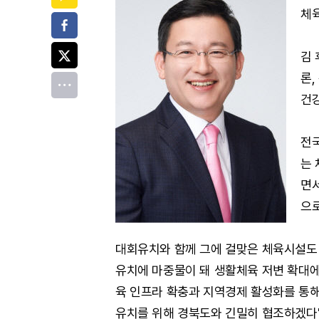
체육
페이스북
트위터
김 
론
전체
건
전
는 
면서
으
대회유치와 함께 그에 걸맞은 체육시설도 
유치에 마중물이 돼 생활체육 저변 확대에
육 인프라 확충과 지역경제 활성화를 통해 
유치를 위해 경북도와 긴밀히 협조하겠다