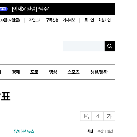
[이재윤 칼럼] ‘떡수’
칼럼
08월 07일(금)
지면보기
구독신청
기사제보
로그인
회원가입
치
경제
포토
영상
스포츠
생활/문화
발표
인쇄
글자작게
글자크게
많이 본 뉴스
최신
주간
월간