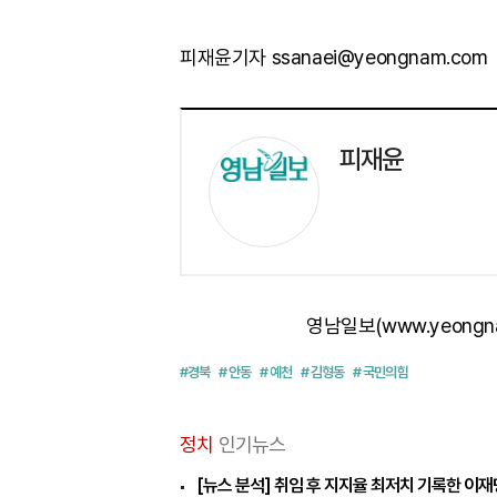
피재윤기자 ssanaei@yeongnam.com
피재윤
영남일보(www.yeongn
#경북
# 안동
# 예천
# 김형동
# 국민의힘
정치
인기뉴스
[뉴스 분석] 취임 후 지지율 최저치 기록한 이