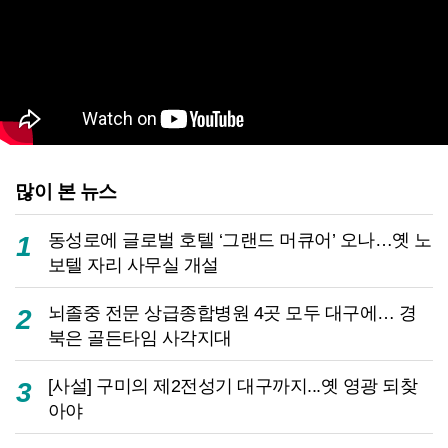
많이 본 뉴스
동성로에 글로벌 호텔 ‘그랜드 머큐어’ 오나…옛 노
1
보텔 자리 사무실 개설
뇌졸중 전문 상급종합병원 4곳 모두 대구에… 경
2
북은 골든타임 사각지대
[사설] 구미의 제2전성기 대구까지...옛 영광 되찾
3
아야