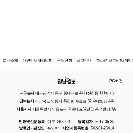
회사소개
개인정보처리방침
구독신청
광고안내
청소년 보호정책(책임자
PC버전
대구본사
대구광역시 동구 동대구로 441 (신천동 111번지)
경북본사
경상북도 안동시 풍천면 수호로 59 우대빌딩 4층
서울지사
서울특별시 영등포구 국회대로62길21 동성빌딩 3층
인터넷신문등록
대구 아00221
등록일자
2017.05.23
발행인 · 편집인
손인락
사업자등록번호
502-81-25414