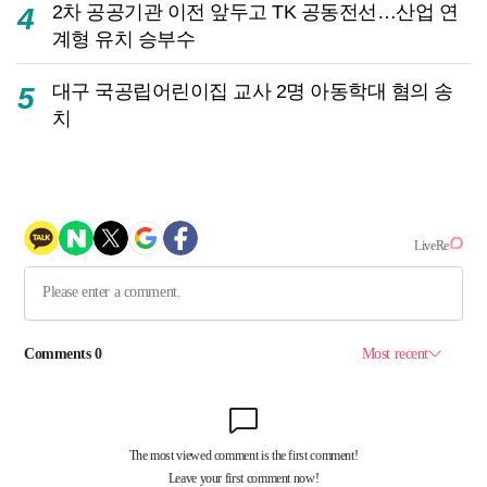
2차 공공기관 이전 앞두고 TK 공동전선…산업 연
4
계형 유치 승부수
대구 국공립어린이집 교사 2명 아동학대 혐의 송
5
치