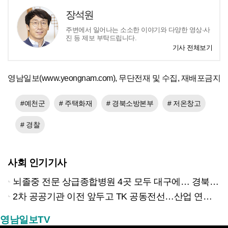
장석원
주변에서 일어나는 소소한 이야기와 다양한 영상·사
진 등 제보 부탁드립니다.
기사 전체보기
영남일보(www.yeongnam.com), 무단전재 및 수집, 재배포금지
#예천군
# 주택화재
# 경북소방본부
# 저온창고
# 경찰
사회 인기기사
뇌졸중 전문 상급종합병원 4곳 모두 대구에… 경북은 골든타임 사각지대
2차 공공기관 이전 앞두고 TK 공동전선…산업 연계형 유치 승부수
영남일보TV