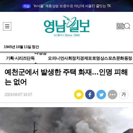
‘in서울’ 계층상승 보증수표 아닌데 서울行 줄잇는 TK
직설
1945년 10월 11일 창간
다양성
기획·시리즈
단독
오피니언
사회
정치
경제
포토
영상
스포츠
문화
동정
+
예천군에서 발생한 주택 화재…인명 피해
는 없어
2024-04-07 14:07