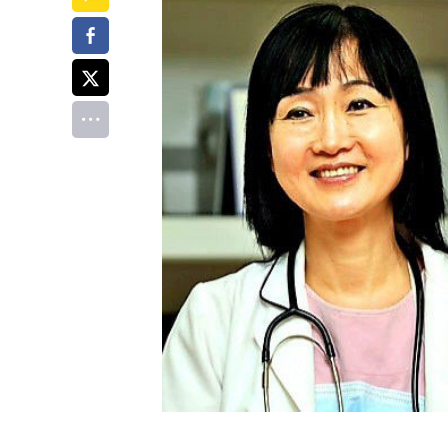
페이스북
트위터
전체