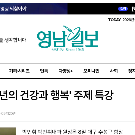
옛 영광 되찾아야
[
칼럼
TODAY
2026년 
를 생각합니다
기획·시리즈
단독
다양성+
오피니언
사회
정
년의 건강과 행복' 주제 특강
5-09 제20면
박언휘 박언휘내과 원장은 8일 대구 수성구 함장