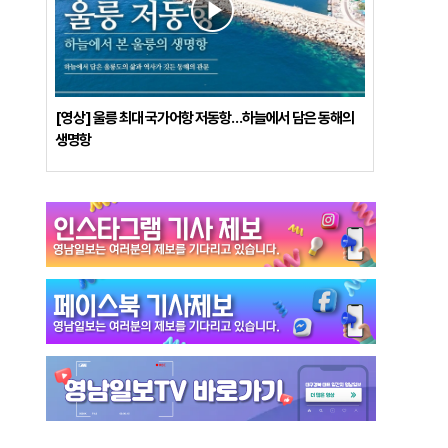
[영상] 울릉 최대 국가어항 저동항…하늘에서 담은 동해의
생명항