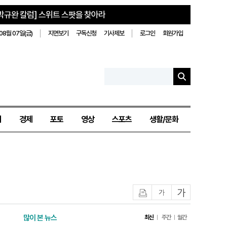
박규완 칼럼] 스위트 스팟을 찾아라
08월 07일(금)
지면보기
구독신청
기사제보
로그인
회원가입
치
경제
포토
영상
스포츠
생활/문화
인쇄
글자작게
글자크게
많이 본 뉴스
최신
주간
월간