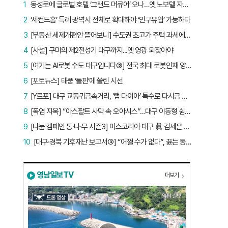
1
동성로에 글로벌 호텔 ‘그랜드 머큐어’ 오나…옛 노보텔 자리 사무실 개설
2
‘세컨드홈’ 특례 광역시 전체로 확대해야 ‘인구유입’ 가능하다
3
[부동산 세제개편안 뜯어보니] 수도권 초고가 주택 과세에만 초점…침체된 지방 부동산 대책은 없다
4
[사설] 구미의 제2전성기 대구까지...옛 영광 되찾아야
5
[여기는 AI로봇 수도 대구입니다⑤] 전국 최대 로봇인재 양성소…“대구산업 맞춤형 교육과정 만들자”
6
[포토뉴스] 태풍 ‘돌핀’에 쏠린 시선
7
[Y르포] 대구 교동귀금속거리, ‘랩 다이아’ 특수로 다시금 활기…“반짝 인기 의존 않는 지속 가능 성장 동력 마련해야”
8
[폭염 지옥] “아스팔트 사막 속 오아시스”…대구 이동형 쉼터 버스 ‘북적’, 지하철역도 ‘바글’
9
[나눔 캠페인 통·나·무 시즌3] 미스코리아 대구 眞 김세은 “내가 받은 응원, 다음 사람에게”
10
[대구·경북 기후재난 보고서③] “어쩔 수가 없다”, 끓는 동해…‘절멸 위기’ 경북 수산업
영남일보TV
더보기