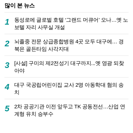
많이 본 뉴스
동성로에 글로벌 호텔 ‘그랜드 머큐어’ 오나…옛 노
1
보텔 자리 사무실 개설
뇌졸중 전문 상급종합병원 4곳 모두 대구에… 경
2
북은 골든타임 사각지대
[사설] 구미의 제2전성기 대구까지...옛 영광 되찾
3
아야
대구 국공립어린이집 교사 2명 아동학대 혐의 송
4
치
2차 공공기관 이전 앞두고 TK 공동전선…산업 연
5
계형 유치 승부수