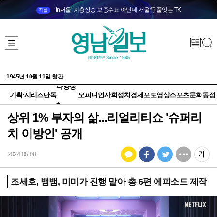
‘in서울’ 계층상승 보증수표 아닌데 서울行 줄잇는 TK
직설
1945년 10월 11일 창간
다양성
기획·시리즈
단독
오피니언
사회
정치
경제
포토
영상
스포츠
문화
동정
+
상위 1% 부자의 삶...리얼리티쇼 '슈퍼리
치 이방인' 공개
2024-05-09
조세호, 뱀뱀, 미미가 진행 맡아 총 6편 에피소드 제작