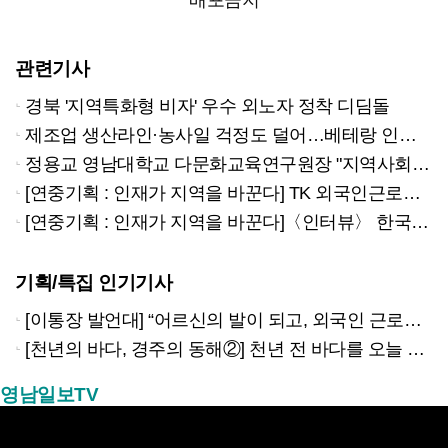
배포금지
관련기사
경북 '지역특화형 비자' 우수 외노자 정착 디딤돌
제조업 생산라인·농사일 걱정도 덜어…베테랑 인력 탈바꿈
정용교 영남대학교 다문화교육연구원장 "지역사회 원하는 일꾼 성장 길 터줘야"
[연중기획 : 인재가 지역을 바꾼다] TK 외국인근로자 3만명 '인구소멸' 대안
[연중기획 : 인재가 지역을 바꾼다]〈인터뷰〉 한국생활 11년차 미얀마 출신 비예퓨아응씨
기획/특집 인기기사
[이통장 발언대] “어르신의 발이 되고, 외국인 근로자의 벗이 되고”…박상철 이장의 ‘사람 농사’
[천년의 바다, 경주의 동해②] 천년 전 바다를 오늘 만나는 방법
영남일보TV