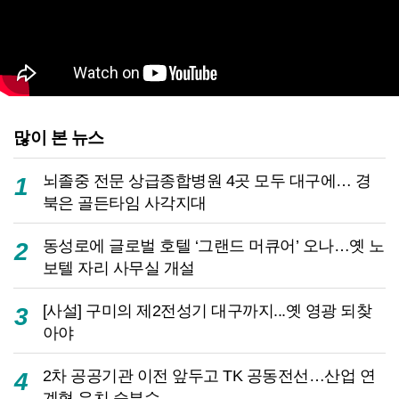
많이 본 뉴스
뇌졸중 전문 상급종합병원 4곳 모두 대구에… 경
1
북은 골든타임 사각지대
동성로에 글로벌 호텔 ‘그랜드 머큐어’ 오나…옛 노
2
보텔 자리 사무실 개설
[사설] 구미의 제2전성기 대구까지...옛 영광 되찾
3
아야
2차 공공기관 이전 앞두고 TK 공동전선…산업 연
4
계형 유치 승부수