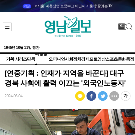
‘in서울’ 계층상승 보증수표 아닌데 서울行 줄잇는 TK
직설
1945년 10월 11일 창간
다양성
기획·시리즈
단독
오피니언
사회
정치
경제
포토
영상
스포츠
문화
동정
+
[연중기획 : 인재가 지역을 바꾼다] 대구
경북 사회에 활력 이끄는 '외국인노동자'
2024-06-04