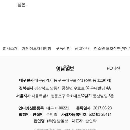
회사소개
개인정보처리방침
구독신청
광고안내
청소년 보호정책(책임자
PC버전
대구본사
대구광역시 동구 동대구로 441 (신천동 111번지)
경북본사
경상북도 안동시 풍천면 수호로 59 우대빌딩 4층
서울지사
서울특별시 영등포구 국회대로62길21 동성빌딩 3층
인터넷신문등록
대구 아00221
등록일자
2017.05.23
발행인 · 편집인
손인락
사업자등록번호
502-81-25414
법인명
(주)영남일보
대표자
손인락