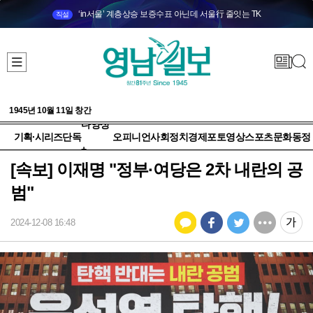
‘in서울’ 계층상승 보증수표 아닌데 서울行 줄잇는 TK
직설
1945년 10월 11일 창간
다양성
기획·시리즈
단독
오피니언
사회
정치
경제
포토
영상
스포츠
문화
동정
+
[속보] 이재명 "정부·여당은 2차 내란의 공
범"
2024-12-08 16:48