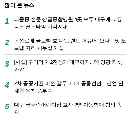
많이 본 뉴스
뇌졸중 전문 상급종합병원 4곳 모두 대구에… 경
1
북은 골든타임 사각지대
동성로에 글로벌 호텔 ‘그랜드 머큐어’ 오나…옛 노
2
보텔 자리 사무실 개설
[사설] 구미의 제2전성기 대구까지...옛 영광 되찾
3
아야
2차 공공기관 이전 앞두고 TK 공동전선…산업 연
4
계형 유치 승부수
대구 국공립어린이집 교사 2명 아동학대 혐의 송
5
치