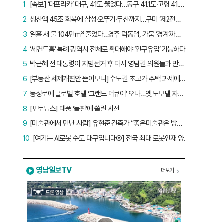
1
[속보] ‘대프리카’ 대구, 41도 뚫었다…동구 41.1도·고령 41.2도
2
생산액 45조 회복에 삼성·오뚜기·두산까지…구미 ‘제2전성기’ 시작됐다
3
열흘 새 물 104만㎥ 줄었다…경주 덕동댐, 가뭄 ‘경계’까지 5.7%p
4
‘세컨드홈’ 특례 광역시 전체로 확대해야 ‘인구유입’ 가능하다
5
박근혜 전 대통령이 지방선거 후 다시 영남권 의원들과 만난 이유는?
6
[부동산 세제개편안 뜯어보니] 수도권 초고가 주택 과세에만 초점…침체된 지방 부동산 대책은 없다
7
동성로에 글로벌 호텔 ‘그랜드 머큐어’ 오나…옛 노보텔 자리 사무실 개설
8
[포토뉴스] 태풍 ‘돌핀’에 쏠린 시선
9
[미술관에서 만난 사람] 유현준 건축가 “좋은미술관은 방문객이 많은 미술관”
10
[여기는 AI로봇 수도 대구입니다⑤] 전국 최대 로봇인재 양성소…“대구산업 맞춤형 교육과정 만들자”
영남일보TV
더보기