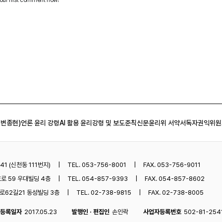
 변종현)
언론 윤리 강령
AI 활용 윤리강령 및 보도준칙
신문윤리위 서약서
독자권익위원
1 (신천동 111번지)
TEL. 053-756-8001
FAX. 053-756-9011
로 59 우대빌딩 4층
TEL. 054-857-9393
FAX. 054-857-8602
62길21 동성빌딩 3층
TEL. 02-738-9815
FAX. 02-738-8005
등록일자
2017.05.23
발행인 · 편집인
손인락
사업자등록번호
502-81-254