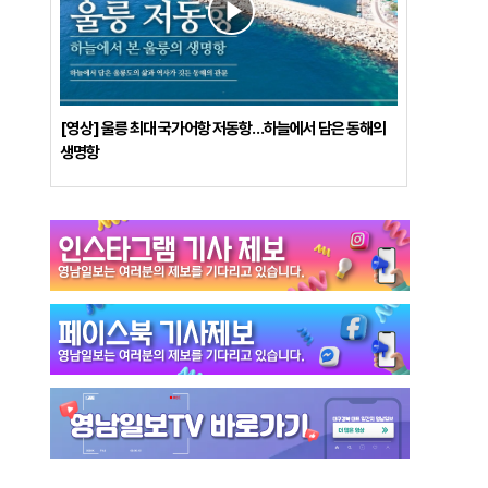
[영상] 울릉 최대 국가어항 저동항…하늘에서 담은 동해의
생명항