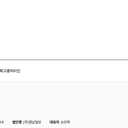
회
고충처리인
14
법인명
(주)영남일보
대표자
손인락