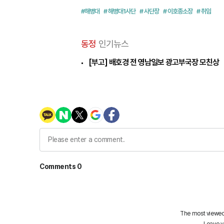
#해병대
# 해병대1사단
# 사단장
# 이호종소장
# 취임
동정
인기뉴스
[부고] 배호경 전 영남일보 광고부국장 모친상