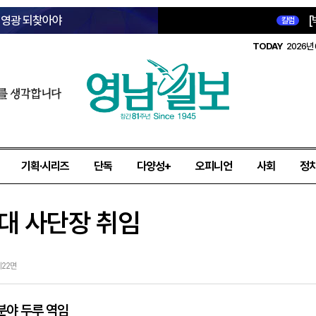
옛 영광 되찾아야
[
칼럼
TODAY
2026년 
를 생각합니다
기획·시리즈
단독
다양성+
오피니언
사회
정
5대 사단장 취임
 제22면
분야 두루 역임