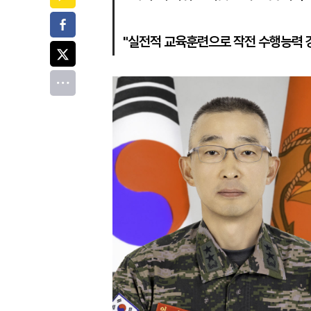
페이스북
"실전적 교육훈련으로 작전 수행능력 
트위터
전체