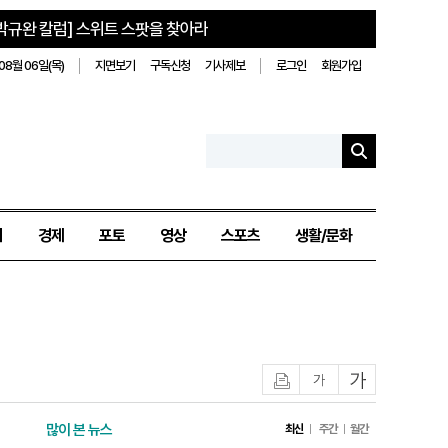
박규완 칼럼] 스위트 스팟을 찾아라
08월 06일(목)
지면보기
구독신청
기사제보
로그인
회원가입
치
경제
포토
영상
스포츠
생활/문화
인쇄
글자작게
글자크게
많이 본 뉴스
최신
주간
월간