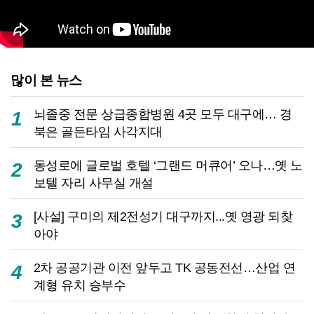
많이 본 뉴스
뇌졸중 전문 상급종합병원 4곳 모두 대구에… 경
1
북은 골든타임 사각지대
동성로에 글로벌 호텔 ‘그랜드 머큐어’ 오나…옛 노
2
보텔 자리 사무실 개설
[사설] 구미의 제2전성기 대구까지...옛 영광 되찾
3
아야
2차 공공기관 이전 앞두고 TK 공동전선…산업 연
4
계형 유치 승부수