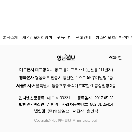
회사소개
개인정보처리방침
구독신청
광고안내
청소년 보호정책(책임자
PC버전
대구본사
대구광역시 동구 동대구로 441 (신천동 111번지)
경북본사
경상북도 안동시 풍천면 수호로 59 우대빌딩 4층
서울지사
서울특별시 영등포구 국회대로62길21 동성빌딩 3층
인터넷신문등록
대구 아00221
등록일자
2017.05.23
발행인 · 편집인
손인락
사업자등록번호
502-81-25414
법인명
(주)영남일보
대표자
손인락
Copyright ⓒ by 영남일보, All right reserved.