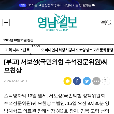
‘in서울’ 계층상승 보증수표 아닌데 서울行 줄잇는 TK
직설
1945년 10월 11일 창간
다양성
기획·시리즈
단독
오피니언
사회
정치
경제
포토
영상
스포츠
문화
동정
+
[부고] 서보성(국민의힘 수석전문위원)씨
모친상
2024-12-13 14:11
△박명자씨 13일 별세, 서보성(국민의힘 정책위원회
수석전문위원)씨 모친상 = 발인, 15일 오전 9시30분 영
남대학교 의료원 장례식장 302호 장지, 경북 고령 선영