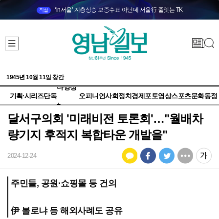
‘in서울’ 계층상승 보증수표 아닌데 서울行 줄잇는 TK
직설
1945년 10월 11일 창간
다양성
기획·시리즈
단독
오피니언
사회
정치
경제
포토
영상
스포츠
문화
동정
+
달서구의회 '미래비전 토론회'…"월배차
량기지 후적지 복합타운 개발을"
2024-12-24
주민들, 공원·쇼핑몰 등 건의
伊 볼로냐 등 해외사례도 공유