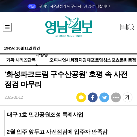
구미의 제2전성기 대구까지...옛 영광 되찾아야
직설
1945년 10월 11일 창간
다양성
기획·시리즈
단독
오피니언
사회
정치
경제
포토
영상
스포츠
문화
동정
+
'화성파크드림 구수산공원' 호평 속 사전
점검 마무리
2025-01-12
대구 1호 민간공원조성 특례사업
2월 입주 앞두고 사전점검에 입주자 만족감