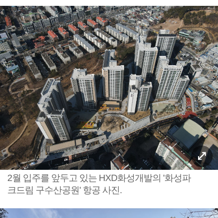
2월 입주를 앞두고 있는 HXD화성개발의 '화성파
크드림 구수산공원' 항공 사진.