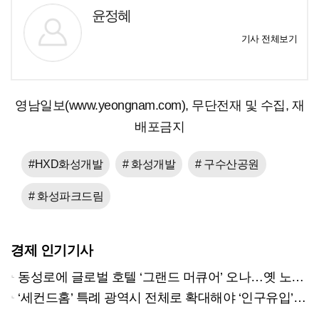
윤정혜
기사 전체보기
영남일보(www.yeongnam.com), 무단전재 및 수집, 재
배포금지
#HXD화성개발
# 화성개발
# 구수산공원
# 화성파크드림
경제 인기기사
동성로에 글로벌 호텔 ‘그랜드 머큐어’ 오나…옛 노보텔 자리 사무실 개설
‘세컨드홈’ 특례 광역시 전체로 확대해야 ‘인구유입’ 가능하다