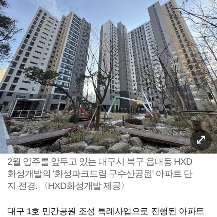
2월 입주를 앞두고 있는 대구시 북구 읍내동 HXD
화성개발의 '화성파크드림 구수산공원' 아파트 단
지 전경. 〈HXD화성개발 제공〉
대구 1호 민간공원 조성 특례사업으로 진행된 아파트