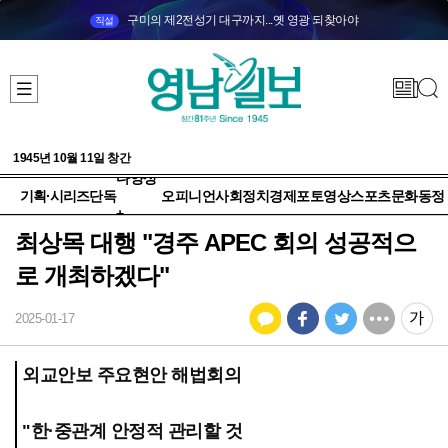
구미의 제2전성기 대구까지...옛 영광 되찾아야
직설
1945년 10월 11일 창간
다양성
기획·시리즈
단독
오피니언
사회
정치
경제
포토
영상
스포츠
문화
동정
+
최상목 대행 "경주 APEC 회의 성공적으
로 개최하겠다"
2025-01-17
외교안보 주요현안 해법회의
"한·중관계 안정적 관리할 것