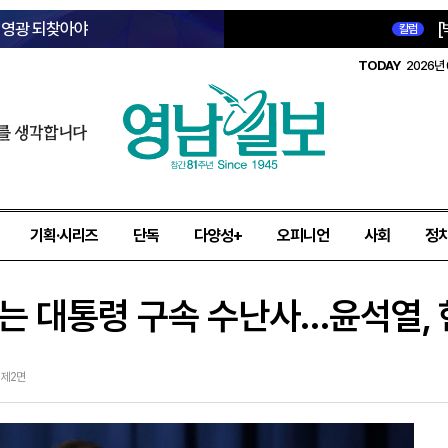
옛 영광 되찾아야
[
칼럼
TODAY
2026년 
를 생각합니다
기획·시리즈
단독
다양성+
오피니언
사회
정
않는 대통령 구속 수난사…윤석열,
9 제2면