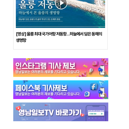
[영상] 울릉 최대 국가어항 저동항…하늘에서 담은 동해의
생명항