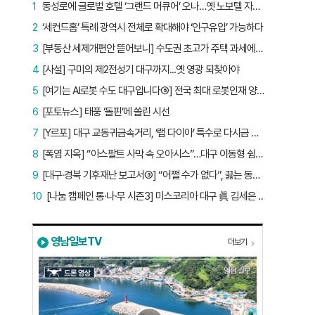
1
동성로에 글로벌 호텔 ‘그랜드 머큐어’ 오나…옛 노보텔 자리 사무실 개설
2
‘세컨드홈’ 특례 광역시 전체로 확대해야 ‘인구유입’ 가능하다
3
[부동산 세제개편안 뜯어보니] 수도권 초고가 주택 과세에만 초점…침체된 지방 부동산 대책은 없다
4
[사설] 구미의 제2전성기 대구까지...옛 영광 되찾아야
5
[여기는 AI로봇 수도 대구입니다⑤] 전국 최대 로봇인재 양성소…“대구산업 맞춤형 교육과정 만들자”
6
[포토뉴스] 태풍 ‘돌핀’에 쏠린 시선
7
[Y르포] 대구 교동귀금속거리, ‘랩 다이아’ 특수로 다시금 활기…“반짝 인기 의존 않는 지속 가능 성장 동력 마련해야”
8
[폭염 지옥] “아스팔트 사막 속 오아시스”…대구 이동형 쉼터 버스 ‘북적’, 지하철역도 ‘바글’
9
[대구·경북 기후재난 보고서③] “어쩔 수가 없다”, 끓는 동해…‘절멸 위기’ 경북 수산업
10
[나눔 캠페인 통·나·무 시즌3] 미스코리아 대구 眞 김세은 “내가 받은 응원, 다음 사람에게”
영남일보TV
더보기