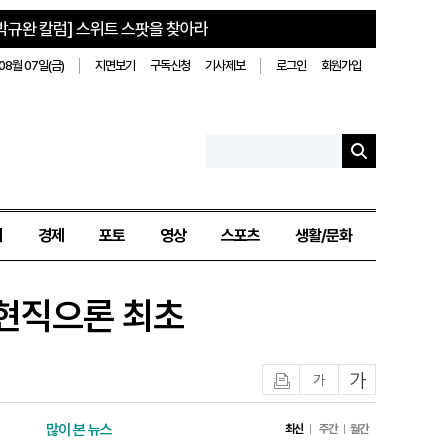
박규완 칼럼] 스위트 스팟을 찾아라
08월 07일(금)
지면보기
구독신청
기사제보
로그인
회원가입
치
경제
포토
영상
스포츠
생활/문화
 현직으론 최초
인쇄
글자작게
글자크게
많이 본 뉴스
최신
주간
월간