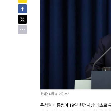
페이스북
트위터
전체
윤석열 대통령. 연합뉴스.
윤석열 대통령이 19일 헌정사상 최초로 