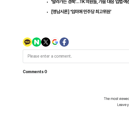
‘말라가는 경북’…TK 의원들, 가뭄 대응 입법·
[영남시론] ‘임미애 민주당 최고위원’