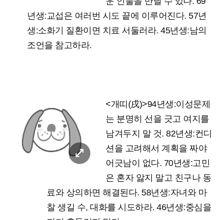
운 인물을 만날 수 있다. 69
년생:교섭은 여러번 시도 끝에 이루어진다. 57년
생:소화기 질환이면 치료 서둘러라. 45년생:남의
조언을 참고하라.
<개띠(戌)>
94년생:이성문제
는 분명히 선을 긋고 여지를
남겨두지 말 것. 82년생:컨디
션을 고려해서 계획을 짜야
어긋남이 없다. 70년생:고민
은 혼자 앓지 말고 친구나 동
료와 상의하면 해결된다. 58년생:자녀와 마
찰 생길 수, 대화를 시도하라. 46년생:중심을