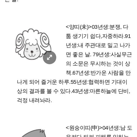
<양띠(未)>03년생:분쟁, 다
툼 생기기 쉽다,자중하라.91
년생:내 주관대로 밀고 나가
면 좋은 날. 79년생:사실무근
의 소문은 무시하는 것이 상
책.67년생:반가운 사람을 만
나게 되어 즐거운 하루.55년생:협력하면 기대이
상의 결과를 볼 수 있다.43년생:마른하늘에 단비,
걱정 내려놔라.
<원숭이띠(申)>04년생:남 도