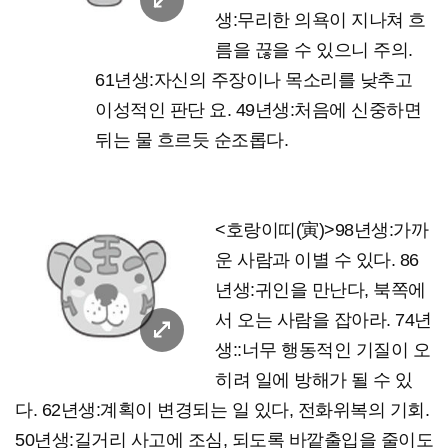
생:무리한 의욕이 지나쳐 흐
름을 끊을 수 있으니 주의.
61년생:자신의 주장이나 목소리를 낮추고
이성적인 판단 요. 49년생:처음에 신중하면
뒤는 물 흐르듯 순조롭다.
<호랑이띠(寅)>98년생:가까
운 사람과 이별 수 있다. 86
년생:귀인을 만난다, 북쪽에
서 오는 사람을 잡아라. 74년
생::너무 행동적인 기질이 오
히려 일에 방해가 될 수 있
다. 62년생:계획이 변경되는 일 있다, 전화위복의 기회.
50년생:길거리 사고에 조심, 되도록 바깥출입을 줄이도