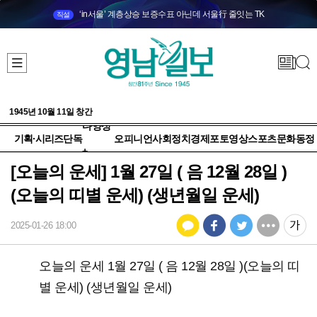
‘in서울’ 계층상승 보증수표 아닌데 서울行 줄잇는 TK
직설
1945년 10월 11일 창간
다양성
기획·시리즈
단독
오피니언
사회
정치
경제
포토
영상
스포츠
문화
동정
+
[오늘의 운세] 1월 27일 ( 음 12월 28일 )
(오늘의 띠별 운세) (생년월일 운세)
2025-01-26 18:00
오늘의 운세 1월 27일 ( 음 12월 28일 )(오늘의 띠
별 운세) (생년월일 운세)