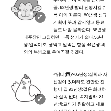
우려다 되려 피해를 입히는
꼴. 92년생:빨리 진행시킬수
록 이익 따른다. 80년생:신규
계획이 뜻과 같지않고 동료
들도 내맘 몰라준다. 68년생:
내주장만 고집하면 다툼 생기기 쉽다.56년
생:일석이조, 꿩먹고 알먹는 형상.44년생:의
외의 복병으로 우여곡절 겪겠다.
<닭띠(酉)>05년생:실력과 자
신감이 있더라도 완만한 진
행이 길.93년생:겉은 화려하
나 실속 없다, 속지말라. 81
년생:교제가 원활하고 새로