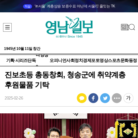
‘in서울’ 계층상승 보증수표 아닌데 서울行 줄잇는 TK
직설
1945년 10월 11일 창간
다양성
기획·시리즈
단독
오피니언
사회
정치
경제
포토
영상
스포츠
문화
동정
+
진보초등 총동창회, 청송군에 취약계층
후원물품 기탁
2025-02-26