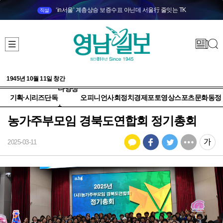
‘in서울’ 계층상승 보증수표 아닌데 서울行 줄잇는 TK
직설
1945년 10월 11일 창간
다양성
기획·시리즈
단독
오피니언
사회
정치
경제
포토
영상
스포츠
문화
동정
+
농가주부모임 경북도연합회 정기총회
2025-03-11