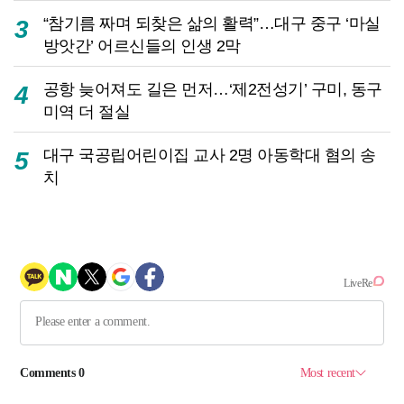
“참기름 짜며 되찾은 삶의 활력”…대구 중구 ‘마실
3
방앗간’ 어르신들의 인생 2막
공항 늦어져도 길은 먼저…‘제2전성기’ 구미, 동구
4
미역 더 절실
대구 국공립어린이집 교사 2명 아동학대 혐의 송
5
치