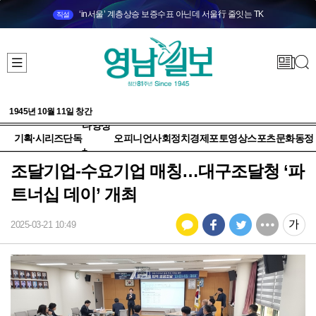
‘in서울’ 계층상승 보증수표 아닌데 서울行 줄잇는 TK
직설
1945년 10월 11일 창간
다양성
기획·시리즈
단독
오피니언
사회
정치
경제
포토
영상
스포츠
문화
동정
+
조달기업-수요기업 매칭…대구조달청 ‘파
트너십 데이’ 개최
2025-03-21 10:49