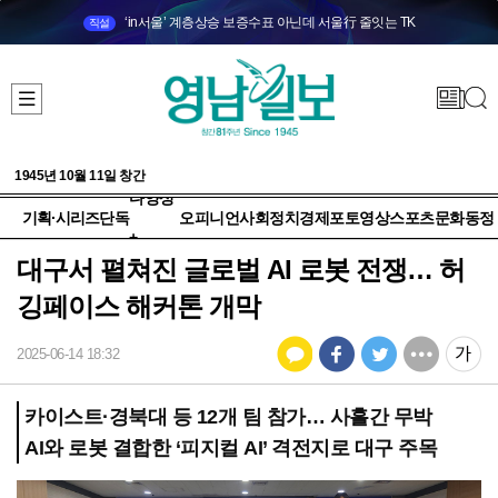
‘in서울’ 계층상승 보증수표 아닌데 서울行 줄잇는 TK
직설
1945년 10월 11일 창간
다양성
기획·시리즈
단독
오피니언
사회
정치
경제
포토
영상
스포츠
문화
동정
+
대구서 펼쳐진 글로벌 AI 로봇 전쟁… 허
깅페이스 해커톤 개막
2025-06-14 18:32
카이스트·경북대 등 12개 팀 참가… 사흘간 무박
AI와 로봇 결합한 ‘피지컬 AI’ 격전지로 대구 주목