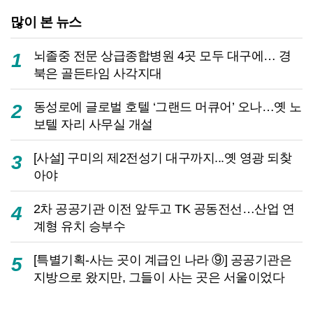
많이 본 뉴스
뇌졸중 전문 상급종합병원 4곳 모두 대구에… 경
1
북은 골든타임 사각지대
동성로에 글로벌 호텔 ‘그랜드 머큐어’ 오나…옛 노
2
보텔 자리 사무실 개설
[사설] 구미의 제2전성기 대구까지...옛 영광 되찾
3
아야
2차 공공기관 이전 앞두고 TK 공동전선…산업 연
4
계형 유치 승부수
[특별기획-사는 곳이 계급인 나라 ⑨] 공공기관은
5
지방으로 왔지만, 그들이 사는 곳은 서울이었다