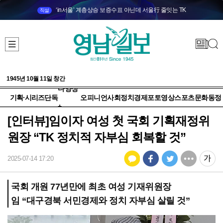
‘in서울’ 계층상승 보증수표 아닌데 서울行 줄잇는 TK
직설
1945년 10월 11일 창간
다양성
기획·시리즈
단독
오피니언
사회
정치
경제
포토
영상
스포츠
문화
동정
+
[인터뷰]임이자 여성 첫 국회 기획재정위
원장 “TK 정치적 자부심 회복할 것”
2025-07-14 17:20
국회 개원 77년만에 최초 여성 기재위원장
임 “대구경북 서민경제와 정치 자부심 살릴 것”