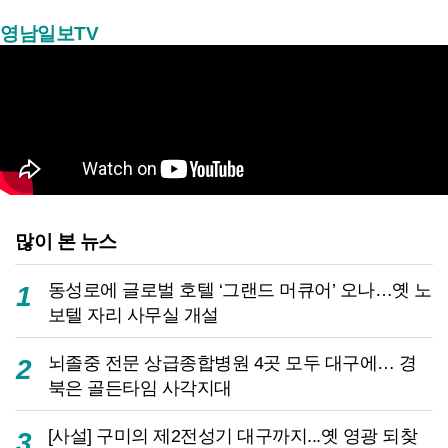
영남일보TV
많이 본 뉴스
동성로에 글로벌 호텔 ‘그랜드 머큐어’ 오나…옛 노
1
보텔 자리 사무실 개설
뇌졸중 전문 상급종합병원 4곳 모두 대구에… 경
2
북은 골든타임 사각지대
[사설] 구미의 제2전성기 대구까지...옛 영광 되찾
3