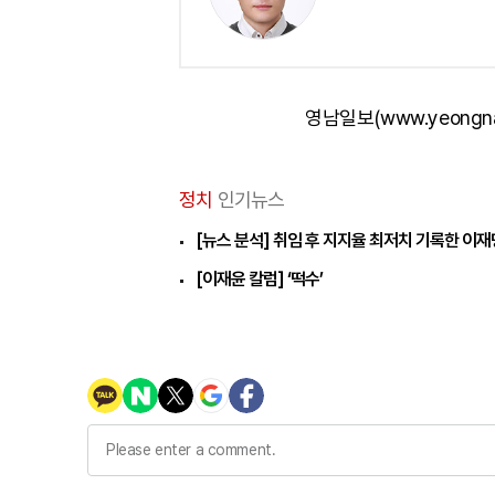
영남일보(www.yeongn
정치
인기뉴스
[뉴스 분석] 취임 후 지지율 최저치 기록한 이
[이재윤 칼럼] ‘떡수’