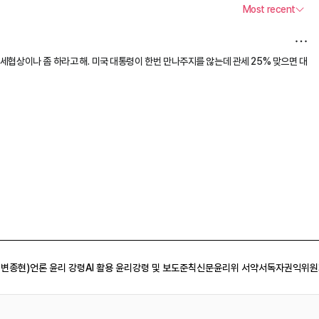
 변종현)
언론 윤리 강령
AI 활용 윤리강령 및 보도준칙
신문윤리위 서약서
독자권익위원