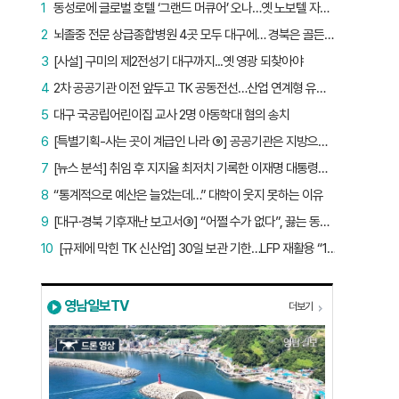
1
동성로에 글로벌 호텔 ‘그랜드 머큐어’ 오나…옛 노보텔 자리 사무실 개설
2
뇌졸중 전문 상급종합병원 4곳 모두 대구에… 경북은 골든타임 사각지대
3
[사설] 구미의 제2전성기 대구까지...옛 영광 되찾아야
4
2차 공공기관 이전 앞두고 TK 공동전선…산업 연계형 유치 승부수
5
대구 국공립어린이집 교사 2명 아동학대 혐의 송치
6
[특별기획-사는 곳이 계급인 나라 ⑨] 공공기관은 지방으로 왔지만, 그들이 사는 곳은 서울이었다
7
[뉴스 분석] 취임 후 지지율 최저치 기록한 이재명 대통령…왜?
8
“통계적으로 예산은 늘었는데…” 대학이 웃지 못하는 이유
9
[대구·경북 기후재난 보고서③] “어쩔 수가 없다”, 끓는 동해…‘절멸 위기’ 경북 수산업
10
[규제에 막힌 TK 신산업] 30일 보관 기한…LFP 재활용 “180일로 늘려야”
영남일보TV
더보기