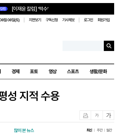
[이재윤 칼럼] ‘떡수’
칼럼
08월 08일(토)
지면보기
구독신청
기사제보
로그인
회원가입
치
경제
포토
영상
스포츠
생활/문화
평성 지적 수용
인쇄
글자작게
글자크게
많이 본 뉴스
최신
주간
월간