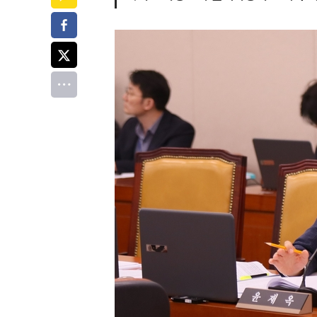
페이스북
트위터
전체