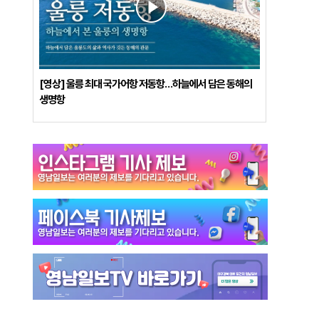
[영상] 울릉 최대 국가어항 저동항…하늘에서 담은 동해의
생명항