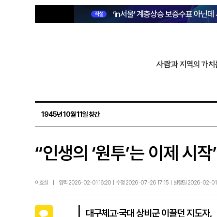
‘in서울’ 계층상승 보증수표 아닌데
직설
사람과 지역의 가치
1945년 10월 11일 창간
“인생의 ‘원투’는 이제 시
이효설
|
입력 2026-02-01 16:20 | 수정 2026-07-26 17:15 | 발행일 2026-02-01
카카오톡
대구체고·국대 상비군 이끌던 지도자,