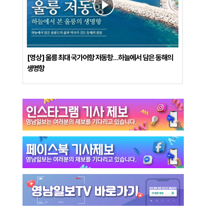
[영상] 울릉 최대 국가어항 저동항…하늘에서 담은 동해의
생명항