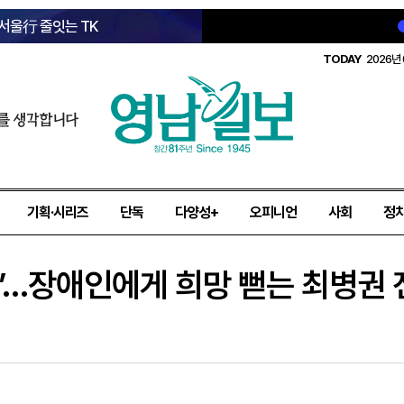
 서울行 줄잇는 TK
TODAY
2026년 
를 생각합니다
기획·시리즈
단독
다양성+
오피니언
사회
정
작”…장애인에게 희망 뻗는 최병권 