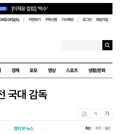
[이재윤 칼럼] ‘떡수’
칼럼
08월 08일(토)
지면보기
구독신청
기사제보
로그인
회원가입
치
경제
포토
영상
스포츠
생활/문화
전 국대 감독
인쇄
글자작게
글자크게
많이 본 뉴스
최신
주간
월간