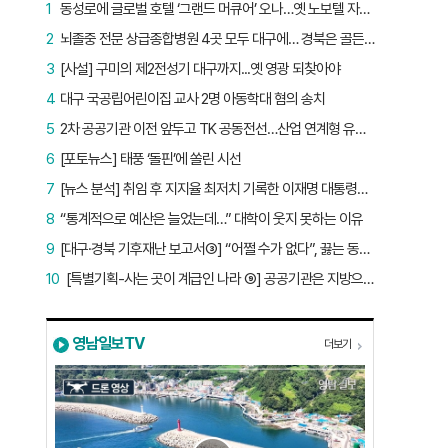
1
동성로에 글로벌 호텔 ‘그랜드 머큐어’ 오나…옛 노보텔 자리 사무실 개설
2
뇌졸중 전문 상급종합병원 4곳 모두 대구에… 경북은 골든타임 사각지대
3
[사설] 구미의 제2전성기 대구까지...옛 영광 되찾아야
4
대구 국공립어린이집 교사 2명 아동학대 혐의 송치
5
2차 공공기관 이전 앞두고 TK 공동전선…산업 연계형 유치 승부수
6
[포토뉴스] 태풍 ‘돌핀’에 쏠린 시선
7
[뉴스 분석] 취임 후 지지율 최저치 기록한 이재명 대통령…왜?
8
“통계적으로 예산은 늘었는데…” 대학이 웃지 못하는 이유
9
[대구·경북 기후재난 보고서③] “어쩔 수가 없다”, 끓는 동해…‘절멸 위기’ 경북 수산업
10
[특별기획-사는 곳이 계급인 나라 ⑨] 공공기관은 지방으로 왔지만, 그들이 사는 곳은 서울이었다
영남일보TV
더보기