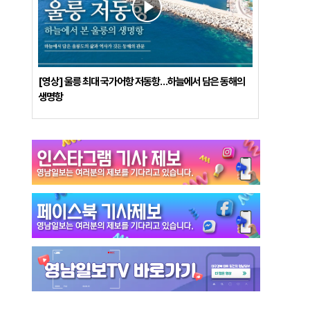
[영상] 울릉 최대 국가어항 저동항…하늘에서 담은 동해의
생명항