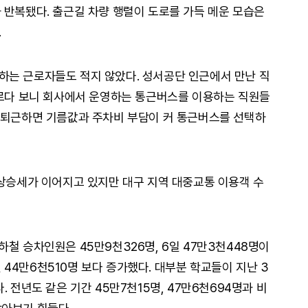
 반복됐다. 출근길 차량 행렬이 도로를 가득 메운 모습은
.
하는 근로자들도 적지 않았다. 성서공단 인근에서 만난 직
오르다 보니 회사에서 운영하는 통근버스를 이용하는 직원들
출퇴근하면 기름값과 주차비 부담이 커 통근버스를 선택하
 상승세가 이어지고 있지만 대구 지역 대중교통 이용객 수
철 승차인원은 45만9천326명, 6일 47만3천448명이
7일 44만6천510명 보다 증가했다. 대부분 학교들이 지난 3
 전년도 같은 기간 45만7천15명, 47만6천694명과 비