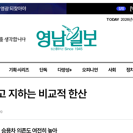
옛 영광 되찾아야
[
칼럼
TODAY
2026년 
를 생각합니다
기획·시리즈
단독
다양성+
오피니언
사회
정
고 지하는 비교적 한산
09
 승용차 의존도 여전히 높아