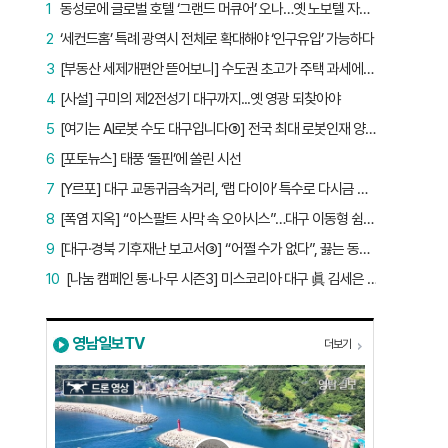
1
동성로에 글로벌 호텔 ‘그랜드 머큐어’ 오나…옛 노보텔 자리 사무실 개설
2
‘세컨드홈’ 특례 광역시 전체로 확대해야 ‘인구유입’ 가능하다
3
[부동산 세제개편안 뜯어보니] 수도권 초고가 주택 과세에만 초점…침체된 지방 부동산 대책은 없다
4
[사설] 구미의 제2전성기 대구까지...옛 영광 되찾아야
5
[여기는 AI로봇 수도 대구입니다⑤] 전국 최대 로봇인재 양성소…“대구산업 맞춤형 교육과정 만들자”
6
[포토뉴스] 태풍 ‘돌핀’에 쏠린 시선
7
[Y르포] 대구 교동귀금속거리, ‘랩 다이아’ 특수로 다시금 활기…“반짝 인기 의존 않는 지속 가능 성장 동력 마련해야”
8
[폭염 지옥] “아스팔트 사막 속 오아시스”…대구 이동형 쉼터 버스 ‘북적’, 지하철역도 ‘바글’
9
[대구·경북 기후재난 보고서③] “어쩔 수가 없다”, 끓는 동해…‘절멸 위기’ 경북 수산업
10
[나눔 캠페인 통·나·무 시즌3] 미스코리아 대구 眞 김세은 “내가 받은 응원, 다음 사람에게”
영남일보TV
더보기