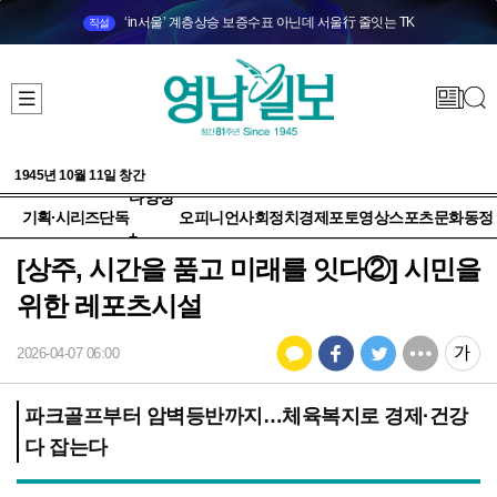
‘in서울’ 계층상승 보증수표 아닌데 서울行 줄잇는 TK
직설
1945년 10월 11일 창간
다양성
기획·시리즈
단독
오피니언
사회
정치
경제
포토
영상
스포츠
문화
동정
+
[상주, 시간을 품고 미래를 잇다②] 시민을
위한 레포츠시설
2026-04-07 06:00
파크골프부터 암벽등반까지…체육복지로 경제·건강
다 잡는다