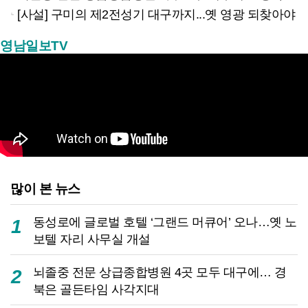
[사설] 구미의 제2전성기 대구까지...옛 영광 되찾아야
영남일보TV
많이 본 뉴스
동성로에 글로벌 호텔 ‘그랜드 머큐어’ 오나…옛 노
1
보텔 자리 사무실 개설
뇌졸중 전문 상급종합병원 4곳 모두 대구에… 경
2
북은 골든타임 사각지대