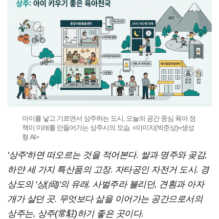
아이를 낳고 기르면서 상주하는 도시, 오늘의 공간 중심 육아 정
책이 미래를 만들어가는 상주시의 모습. <이미지(박준상)=생성
형 AI>
'상주'하면 떠오르는 것을 적어본다. 쌀과 명주와 곶감,
하얀 세 가지 특산품의 고장. 자타공인 자전거 도시. 경
상도의 '상(尙)'의 유래. 사벌주라 불리던, 견훤과 아자
개가 살던 곳.
무엇보다 삶을 이어가는 공간으로서의
상주는, 상주(常駐)하기 좋은 곳이다.