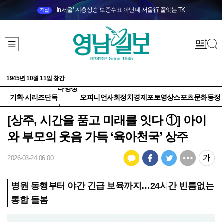
‘in서울’ 계층상승 보증수표 아닌데 서울行 줄잇는 TK
직설
1945년 10월 11일 창간
다양성
기획·시리즈
단독
오피니언
사회
정치
경제
포토
영상
스포츠
문화
동정
+
[상주, 시간을 품고 미래를 잇다 ①] 아이
와 부모의 웃음 가득 ‘육아천국’ 상주
2026-03-24 06:00
병원 동행부터 야간 긴급 보육까지…24시간 빈틈없는
통합 돌봄