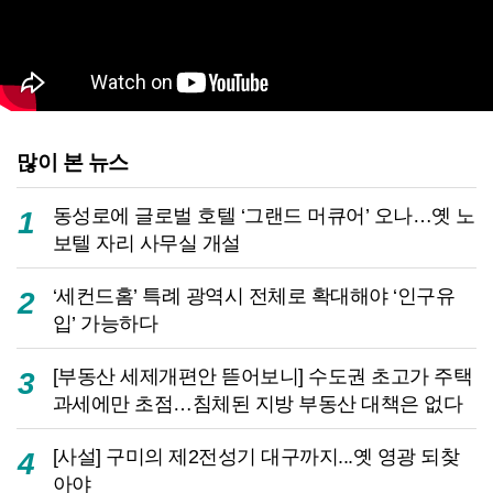
많이 본 뉴스
동성로에 글로벌 호텔 ‘그랜드 머큐어’ 오나…옛 노
1
보텔 자리 사무실 개설
‘세컨드홈’ 특례 광역시 전체로 확대해야 ‘인구유
2
입’ 가능하다
[부동산 세제개편안 뜯어보니] 수도권 초고가 주택
3
과세에만 초점…침체된 지방 부동산 대책은 없다
[사설] 구미의 제2전성기 대구까지...옛 영광 되찾
4
아야