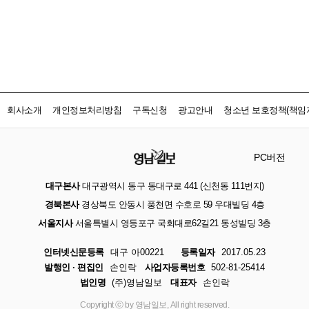
회사소개
개인정보처리방침
구독신청
광고안내
청소년 보호정책(책임자
PC버전
대구본사
대구광역시 동구 동대구로 441 (신천동 111번지)
경북본사
경상북도 안동시 풍천면 수호로 59 우대빌딩 4층
서울지사
서울특별시 영등포구 국회대로62길21 동성빌딩 3층
인터넷신문등록
대구 아00221
등록일자
2017.05.23
발행인 · 편집인
손인락
사업자등록번호
502-81-25414
법인명
(주)영남일보
대표자
손인락
Copyright ⓒ by 영남일보, All right reserved.