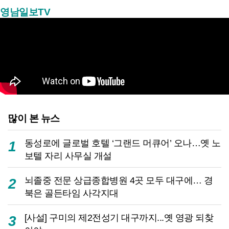
영남일보TV
많이 본 뉴스
동성로에 글로벌 호텔 ‘그랜드 머큐어’ 오나…옛 노
1
보텔 자리 사무실 개설
뇌졸중 전문 상급종합병원 4곳 모두 대구에… 경
2
북은 골든타임 사각지대
[사설] 구미의 제2전성기 대구까지...옛 영광 되찾
3