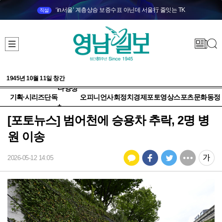
‘in서울’ 계층상승 보증수표 아닌데 서울行 줄잇는 TK
직설
1945년 10월 11일 창간
다양성
기획·시리즈
단독
오피니언
사회
정치
경제
포토
영상
스포츠
문화
동정
+
[포토뉴스] 범어천에 승용차 추락, 2명 병
원 이송
2026-05-12 14:05