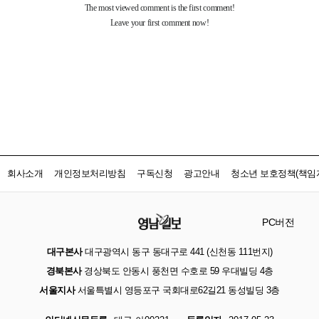
회사소개
개인정보처리방침
구독신청
광고안내
청소년 보호정책(책임자
PC버전
대구본사
대구광역시 동구 동대구로 441 (신천동 111번지)
경북본사
경상북도 안동시 풍천면 수호로 59 우대빌딩 4층
서울지사
서울특별시 영등포구 국회대로62길21 동성빌딩 3층