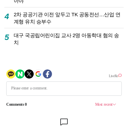
아야
2차 공공기관 이전 앞두고 TK 공동전선…산업 연
4
계형 유치 승부수
대구 국공립어린이집 교사 2명 아동학대 혐의 송
5
치