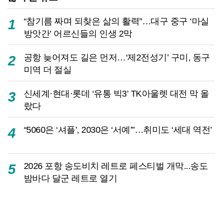
“참기름 짜며 되찾은 삶의 활력”…대구 중구 ‘마실
1
방앗간’ 어르신들의 인생 2막
공항 늦어져도 길은 먼저…‘제2전성기’ 구미, 동구
2
미역 더 절실
신세계·현대·롯데 ‘유통 빅3’ TK아울렛 대전 막 올
3
랐다
“5060은 ‘셔플’, 2030은 ‘서예’”…취미도 ‘세대 역전’
4
2026 포항 송도비치 레트로 페스티벌 개막...송도
5
밤바다 달군 레트로 열기