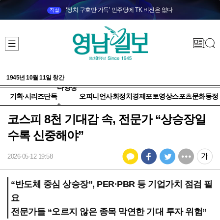
‘정치 구호만 가득’ 민주당에 TK 비전은 없다
직설
1945년 10월 11일 창간
다양성
기획·시리즈
단독
오피니언
사회
정치
경제
포토
영상
스포츠
문화
동정
+
코스피 8천 기대감 속, 전문가 “상승장일
수록 신중해야”
2026-05-12 19:58
“반도체 중심 상승장”, PER·PBR 등 기업가치 점검 필
요
전문가들 “오르지 않은 종목 막연한 기대 투자 위험”