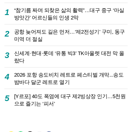
“참기름 짜며 되찾은 삶의 활력”…대구 중구 ‘마실
1
방앗간’ 어르신들의 인생 2막
공항 늦어져도 길은 먼저…‘제2전성기’ 구미, 동구
2
미역 더 절실
신세계·현대·롯데 ‘유통 빅3’ TK아울렛 대전 막 올
3
랐다
2026 포항 송도비치 레트로 페스티벌 개막...송도
4
밤바다 달군 레트로 열기
[Y르포] 40도 폭염에 대구 제2빙상장 인기…5천원
5
으로 즐기는 ‘피서’