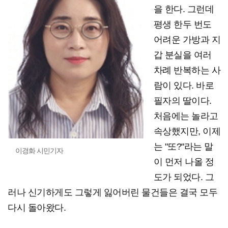
을 한다. 그런데
평생 한두 번도
어려운 가방과 지
갑 분실을 여러
차례 반복하는 사
람이 있다. 바로
필자의 딸이다.
처음에는 놀라고
속상했지만, 이제
는 "또?"라는 말
이경화 시민기자
이 먼저 나올 정
도가 되었다. 그
러나 신기하게도 그렇게 잃어버린 물건들은 결국 모두
다시 돌아왔다.