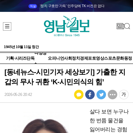
‘정치 구호만 가득’ 민주당에 TK 비전은 없다
직설
1945년 10월 11일 창간
다양성
기획·시리즈
단독
오피니언
사회
정치
경제
포토
영상
스포츠
문화
동정
+
[동네뉴스-시민기자 세상보기] 가출한 지
갑의 무사 귀환 ‘K-시민의식의 힘’
2026-05-26 20:42
살다 보면 누구나
한 번쯤 물건을
잃어버리는 경험