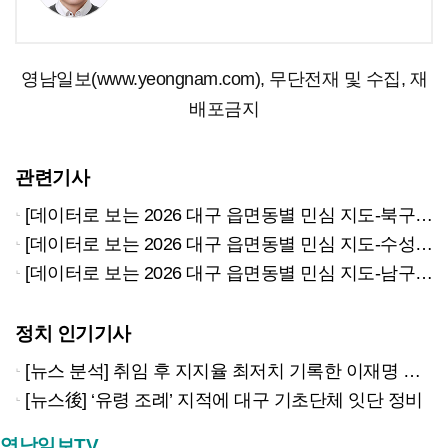
영남일보(www.yeongnam.com), 무단전재 및 수집, 재
배포금지
관련기사
[데이터로 보는 2026 대구 읍면동별 민심 지도-북구] 구도심·칠곡지구 보수 일변도 변화 ‘꿈틀’
[데이터로 보는 2026 대구 읍면동별 민심 지도-수성구] ‘학군지’ 범4·만3은 진보 추격…범2·만2는 보수 굳건?
[데이터로 보는 2026 대구 읍면동별 민심 지도-남구] 보수 철옹성 대구 남구, 흔들리는 동네 어디?
정치 인기기사
[뉴스 분석] 취임 후 지지율 최저치 기록한 이재명 대통령…왜?
[뉴스後] ‘유령 조례’ 지적에 대구 기초단체 잇단 정비
영남일보TV