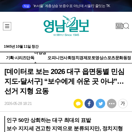
‘in서울’ 계층상승 보증수표 아닌데 서울行 줄잇는 TK
직설
1945년 10월 11일 창간
다양성
기획·시리즈
단독
오피니언
사회
정치
경제
포토
영상
스포츠
문화
동정
+
[데이터로 보는 2026 대구 읍면동별 민심
지도-달서구] “보수에게 쉬운 곳 아냐”…
선거 지형 요동
2026-05-28 18:21
인구 50만 상회하는 대구 최대의 표밭
보수 지지세 견고한 지역으로 분류되지만, 정치지형