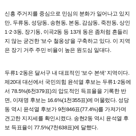
신흥 주거지를 중심으로 민심의 분화가 일어나고 있지
만, 두류동, 성당동, 송현동, 본동, 감삼동, 죽전동, 상인
1·2·3동, 장기동, 이곡2동 등 13개 동은 좀처럼 흔들리
지 않는 굳건한 '보수 철옹성'을 구축하고 있다. 이 지역
은 장기 거주 주민 비율이 높은 원도심 일대다.
두류1·2동은 달서구 내 대표적인 '보수 본색' 지역이다.
제20대 대선에서 국민의힘 윤석열 후보는 두류1·2동에
서 78.5%(6천379표)의 압도적인 득표율을 기록한 반
면, 이재명 후보는 16.6%(1천355표)에 머물렀다. 성당
동 역시 윤석열 후보가 9천846표(77.4%)를 가져가며
견고한 지지세를 확인시켰다. 송현2동 역시 윤석열 후
보 득표율이 77.5%(7천638표)에 달했다.