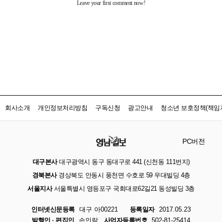
회사소개
개인정보처리방침
구독신청
광고안내
청소년 보호정책(책임자
PC버전
대구본사
대구광역시 동구 동대구로 441 (신천동 111번지)
경북본사
경상북도 안동시 풍천면 수호로 59 우대빌딩 4층
서울지사
서울특별시 영등포구 국회대로62길21 동성빌딩 3층
인터넷신문등록
대구 아00221
등록일자
2017.05.23
발행인 · 편집인
손인락
사업자등록번호
502-81-25414